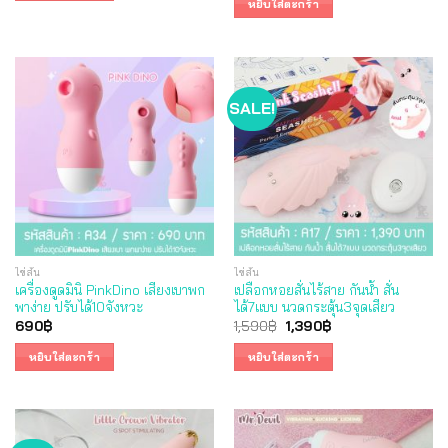
หยิบใส่ตะกร้า
SALE!
ไข่สั่น
ไข่สั่น
เครื่องดูดมินิ PinkDino เสียงเบาพก
เปลือกหอยสั่นไร้สาย กันน้ำ สั่น
พาง่าย ปรับได้10จังหวะ
ได้7แบบ นวดกระตุ้น3จุดเสียว
Original
Current
690
฿
1,590
฿
1,390
฿
price
price
was:
is:
หยิบใส่ตะกร้า
หยิบใส่ตะกร้า
1,590฿.
1,390฿.