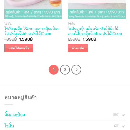
ไข่สั่น
ไข่สั่น
ไข่สั่นดูดจุ๊บ ไร้สาย ดูดกระตุ้นคลิตอ
ไข่สั่นดูดจุ๊บคลิตอริส หัวมินิดิลโด้
ริส สั่นจุดจีสปอต สั่นได้10แบบ
สอดใส่กระตุ้นจีสปอต สั่นได้10แบบ
Original
Current
Original
Current
1,990
฿
1,590
฿
1,990
฿
1,590
฿
price
price
price
price
was:
is:
was:
is:
หยิบใส่ตะกร้า
อ่านเพิ่ม
1,990฿.
1,590฿.
1,990฿.
1,590฿.
1
2
หมวดหมู่สินค้า
จิ๋มกระป๋อง
(59)
ไข่สั่น
(27)