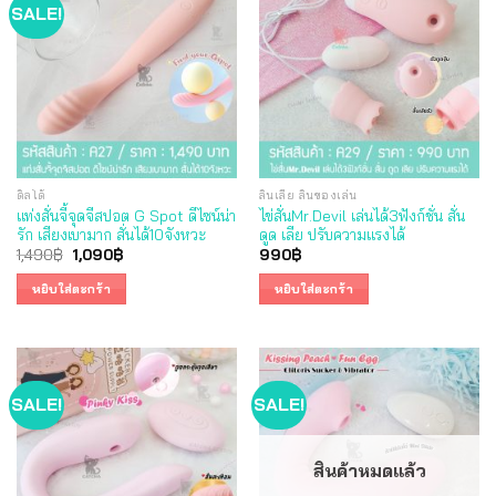
SALE!
ดิลโด้
ลิ้นเลีย ลิ้นของเล่น
แท่งสั่นจี้จุดจีสปอต G Spot ดีไซน์น่า
ไข่สั่นMr.Devil เล่นได้3ฟังก์ชั่น สั่น
รัก เสียงเบามาก สั่นได้10จังหวะ
ดูด เลีย ปรับความแรงได้
Original
Current
1,490
฿
1,090
฿
990
฿
price
price
was:
is:
หยิบใส่ตะกร้า
หยิบใส่ตะกร้า
1,490฿.
1,090฿.
SALE!
SALE!
สินค้าหมดแล้ว