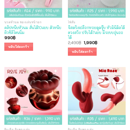
นวดหัวนม ของเล่นหน้าอก
ไข่สั่น
คลิปหนีบหัวนม สั่นได้10แบบ ตัวหนีบ
จีสตริงเปลือกหอยดูดจุ๊บ หัวมินิดิลโด้
ผิวซิลิโคนนิ่ม
ควงสวิง ปรับได้7แบบ มีระบบอุ่นออ
โต้
990
฿
Original
Current
2,490
฿
1,990
฿
price
price
หยิบใส่ตะกร้า
was:
is:
หยิบใส่ตะกร้า
2,490฿.
1,990฿.
ลิ้นเลีย ลิ้นของเล่น
ลิ้นเลีย ลิ้นของเล่น