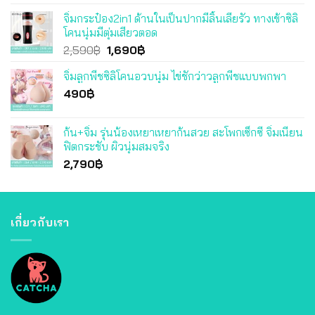
price
price
จิ๋มกระป๋อง2in1 ด้านในเป็นปากมีลิ้นเลียรัว ทางเข้าซิลิ
was:
is:
โคนนุ่มมีตุ่มเสียวตอด
3,490฿.
3,290฿.
Original
Current
2,590
฿
1,690
฿
price
price
จิ๋มลูกพีชซิลิโคนอวบนุ่ม ไข่ชักว่าวลูกพีชแบบพกพา
was:
is:
490
฿
2,590฿.
1,690฿.
ก้น+จิ๋ม รุ่นน้องเหยาเหยาก้นสวย สะโพกเซ็กซี่ จิ๋มเนียน
ฟิตกระชับ ผิวนุ่มสมจริง
2,790
฿
เกี่ยวกับเรา