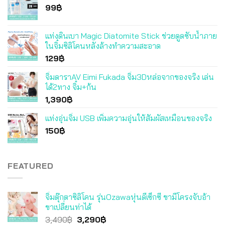
99
฿
แท่งดินเบา Magic Diatomite Stick ช่วยดูดซับน้ำภาย
ในจิ๋มซิลิโคนหลังล้างทำความสะอาด
129
฿
จิ๋มดาราAV Eimi Fukada จิ๋ม3Dหล่อจากของจริง เล่น
ได้2ทาง จิ๋ม+ก้น
1,390
฿
แท่งอุ่นจิ๋ม USB เพิ่มความอุ่นให้สัมผัสเหมือนของจริง
150
฿
FEATURED
จิ๋มตุ๊กตาซิลิโคน รุ่นOzawaหุ่นดีเซ็กซี่ ขามีโครงจับอ้า
ขาเปลี่ยนท่าได้
Original
Current
3,490
฿
3,290
฿