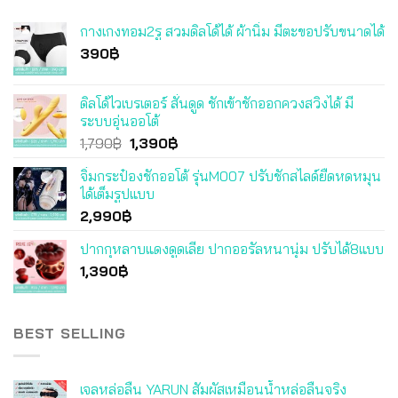
กางเกงทอม2รู สวมดิลโด้ได้ ผ้านิ่ม มีตะขอปรับขนาดได้
390
฿
ดิลโด้ไวเบรเตอร์ สั่นดูด ชักเข้าชักออกควงสวิงได้ มี
ระบบอุ่นออโต้
Original
Current
1,790
฿
1,390
฿
price
price
จิ๋มกระป๋องชักออโต้ รุ่นM007 ปรับชักสไลด์ยืดหดหมุน
was:
is:
ได้เต็มรูปแบบ
1,790฿.
1,390฿.
2,990
฿
ปากกุหลาบแดงดูดเลีย ปากออรัลหนานุ่ม ปรับได้8แบบ
1,390
฿
BEST SELLING
เจลหล่อลื่น YARUN สัมผัสเหมือนน้ำหล่อลื่นจริง