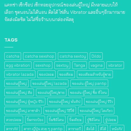
แคทช่า เซ็กช็อป เซ็กทอยอุปกรณ์ของเล่นผู้ใหญ่ มีหลายแบบให้
เลือก ชุดนอนไม่ได้นอน ดิลโด้ ไข่สั่น Vibrator และอื่นๆอีกมากมาย
จัดส่งมิดชิด ไม่ใส่ชื่อร้านบนกล่องพัสดุ
TAGS
catcha
catcha sexshop
catcha sextoy
Dildo
egg vibration
sexshop
sextoy
Tanga
vagina
vibrator
vibrator lazada
ของปลอม
ของเทียม
ของเทียมสําหรับผู้ชาย
ของเล่นผู้ใหญ่
ของเล่นผู้ใหญ่ lazada
ของเล่น ผู้ใหญ่ pantip
ของเล่นผู้ใหญ่ คือ
ของเล่นผู้ใหญ่ชาย
ของเล่น ผู้ใหญ่ ซื้อ ที่ไหน
ของเล่นผู้ใหญ่ ผู้หญิง รีวิว
ของเล่นผู้ใหญ่ พันทิป
ของเล่นผู้ใหญ่ รีวิว
ของเล่นผู้ใหญ่ ลาซาด้า
ของเล่นผู้ใหญ่ วิธีใช้
ของเล่นผู้ใหญ่ โตเกียว
ควยปลอม
จิ๋มกระป๋อง
จิ๋มซิลิโคน
จิ๋มเทียม
จู๋ซิลิโคน
จู๋ปลอม
ดาราAV
ดารา ญี่ปุ่น สวย ๆ pantip
ดาราเอวี
ดิลโด้
ดีโด้
หนังAV