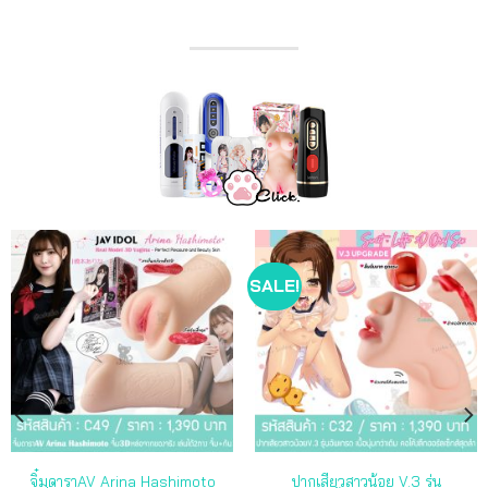
ไข่ชักว่าว รุ่นสาวฮอทร้อนแรง
ปากโม้กสาวสวย ปากออรัลเซ็กส์