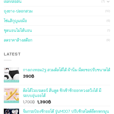
เจลหล่อลื่น
(7)
ถุงยาง-ปลอกสวม
(10)
โซ่แส้กุญแจมือ
(6)
ชุดนอนไม่ได้นอน
(1)
ลดราคาล้างสต๊อก
(9)
LATEST
กางเกงทอม2รู สวมดิลโด้ได้ ผ้านิ่ม มีตะขอปรับขนาดได้
390
฿
ดิลโด้ไวเบรเตอร์ สั่นดูด ชักเข้าชักออกควงสวิงได้ มี
ระบบอุ่นออโต้
Original
Current
1,790
฿
1,390
฿
price
price
จิ๋มกระป๋องชักออโต้ รุ่นM007 ปรับชักสไลด์ยืดหดหมุน
was:
is: