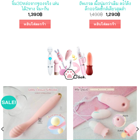
ขนาดพกพา ซิลิโคนนุ่มมาก
ซิลิโคนนิ่ม มีลิ้น
590
฿
490
฿
หยิบใส่ตะกร้า
หยิบใส่ตะกร้า
SALE!