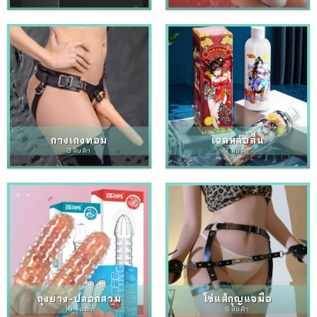
กางเกงทอม
เจลหล่อลื่น
3 สินค้า
7 สินค้า
ถุงยาง-ปลอกสวม
โซ่แส้กุญแจมือ
10 สินค้า
6 สินค้า