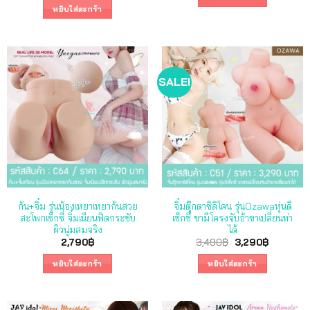
was:
is:
หยิบใส่ตะกร้า
2,590฿.
1,690฿.
SALE!
ก้น+จิ๋ม รุ่นน้องเหยาเหยาก้นสวย
จิ๋มตุ๊กตาซิลิโคน รุ่นOzawaหุ่นดี
สะโพกเซ็กซี่ จิ๋มเนียนฟิตกระชับ
เซ็กซี่ ขามีโครงจับอ้าขาเปลี่ยนท่า
ผิวนุ่มสมจริง
ได้
Original
Current
2,790
฿
3,490
฿
3,290
฿
price
price
was:
is:
หยิบใส่ตะกร้า
หยิบใส่ตะกร้า
3,490฿.
3,290฿.