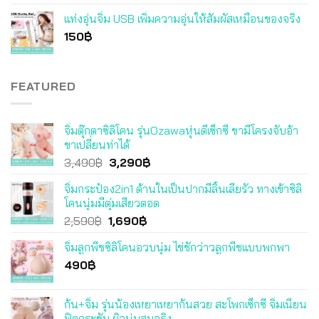
แท่งอุ่นจิ๋ม USB เพิ่มความอุ่นให้สัมผัสเหมือนของจริง
150
฿
FEATURED
จิ๋มตุ๊กตาซิลิโคน รุ่นOzawaหุ่นดีเซ็กซี่ ขามีโครงจับอ้า
ขาเปลี่ยนท่าได้
Original
Current
3,490
฿
3,290
฿
price
price
จิ๋มกระป๋อง2in1 ด้านในเป็นปากมีลิ้นเลียรัว ทางเข้าซิลิ
was:
is:
โคนนุ่มมีตุ่มเสียวตอด
3,490฿.
3,290฿.
Original
Current
2,590
฿
1,690
฿
price
price
จิ๋มลูกพีชซิลิโคนอวบนุ่ม ไข่ชักว่าวลูกพีชแบบพกพา
was:
is:
490
฿
2,590฿.
1,690฿.
ก้น+จิ๋ม รุ่นน้องเหยาเหยาก้นสวย สะโพกเซ็กซี่ จิ๋มเนียน
ฟิตกระชับ ผิวนุ่มสมจริง