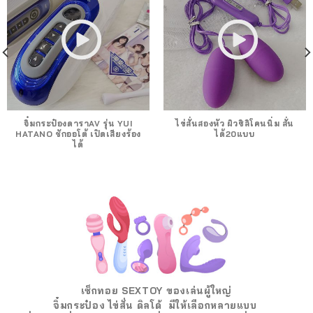
จิ๋มกระป๋องดาราAV รุ่น YUI
ไข่สั่นสองหัว ผิวซิลิโคนนิ่ม สั่น
HATANO ชักออโต้ เปิดเสียงร้อง
ได้20แบบ
ได้
เซ็กทอย SEXTOY ของเล่นผู้ใหญ่
จิ๋มกระป๋อง ไข่สั่น ดิลโด้ มีให้เลือกหลายแบบ