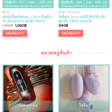
ดิลโด้
ลิ้นเลีย ลิ้นของเล่น
แท่งสั่นจี้จุดจีสปอต G Spot ดีไซน์น่า
ไข่สั่นMr.Devil เล่นได้3ฟังก์ชั่น สั่น
รัก เสียงเบามาก สั่นได้10จังหวะ
ดูด เลีย ปรับความแรงได้
Original
Current
1,490
฿
1,090
฿
990
฿
price
price
was:
is:
หยิบใส่ตะกร้า
หยิบใส่ตะกร้า
1,490฿.
1,090฿.
หมวดหมู่สินค้า
จิ๋มกระป๋อง
ไข่สั่น
59 สินค้า
27 สินค้า