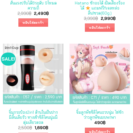
สั่นแรงปรับได้8ระดับ 9โหมด
Hatano ชักออโต้ เปิดเสียงร้อง
ความถี่
ได้
แถมฟรี‼เจลหล่อ
ลื่น1ขวด(60g.)
Original
Current
2,990
฿
2,490
฿
price
price
Original
Current
3,990
฿
2,990
฿
was:
is:
price
price
หยิบใส่ตะกร้า
2,990฿.
2,490฿.
was:
is:
หยิบใส่ตะกร้า
3,990฿.
2,990฿.
SALE!
จิ๋มกระป๋อง2in1 ด้านในเป็นปาก
จิ๋มลูกพีชซิลิโคนอวบนุ่ม ไข่ชัก
มีลิ้นเลียรัว ทางเข้าซิลิโคนนุ่มมี
ว่าวลูกพีชแบบพกพา
ตุ่มเสียวตอด
490
฿
Original
Current
2,590
฿
1,690
฿
price
price
หยิบใส่ตะกร้า