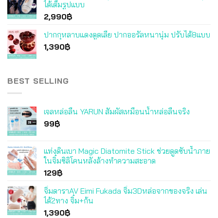
ได้เต็มรูปแบบ
1,790฿.
1,390฿.
2,990
฿
ปากกุหลาบแดงดูดเลีย ปากออรัลหนานุ่ม ปรับได้8แบบ
1,390
฿
BEST SELLING
เจลหล่อลื่น YARUN สัมผัสเหมือนน้ำหล่อลื่นจริง
99
฿
แท่งดินเบา Magic Diatomite Stick ช่วยดูดซับน้ำภาย
ในจิ๋มซิลิโคนหลังล้างทำความสะอาด
129
฿
จิ๋มดาราAV Eimi Fukada จิ๋ม3Dหล่อจากของจริง เล่น
ได้2ทาง จิ๋ม+ก้น
1,390
฿