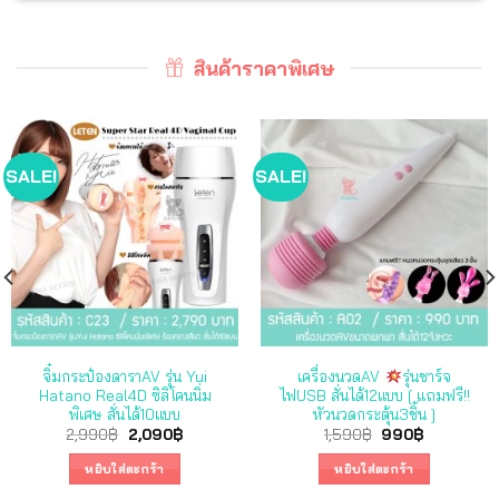
สินค้าราคาพิเศษ
SALE!
SALE!
จิ๋มกระป๋องดาราAV รุ่น Yui
เครื่องนวดAV
รุ่นชาร์จ
Hatano Real4D ซิลิโคนนิ่ม
ไฟUSB สั่นได้12แบบ [ แถมฟรี!!
พิเศษ สั่นได้10แบบ
หัวนวดกระตุ้น3ชิ้น ]
Original
Current
Original
Current
2,990
฿
2,090
฿
1,590
฿
990
฿
price
price
price
price
was:
is:
was:
is:
หยิบใส่ตะกร้า
หยิบใส่ตะกร้า
2,990฿.
2,090฿.
1,590฿.
990฿.