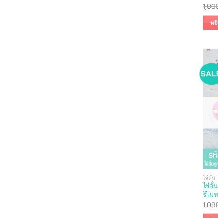
1,99
หย
SAL
ไข่สั่น
ไข่ส
รีโมท
1,09