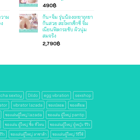
490
฿
มความ
ก้น+จิ๋ม รุ่นน้องเหยาเหยา
อง
ก้นสวย สะโพกเซ็กซี่ จิ๋ม
เนียนฟิตกระชับ ผิวนุ่ม
สมจริง
2,790
฿
tcha sextoy
Dildo
egg vibration
sexshop
ator
vibrator lazada
ของปลอม
ของเทียม
ของเล่นผู้ใหญ่ lazada
ของเล่น ผู้ใหญ่ pantip
ของเล่น ผู้ใหญ่ ซื้อ ที่ไหน
ของเล่นผู้ใหญ่ ผู้หญิง รีวิว
ีวิว
ของเล่นผู้ใหญ่ ลาซาด้า
ของเล่นผู้ใหญ่ วิธีใช้