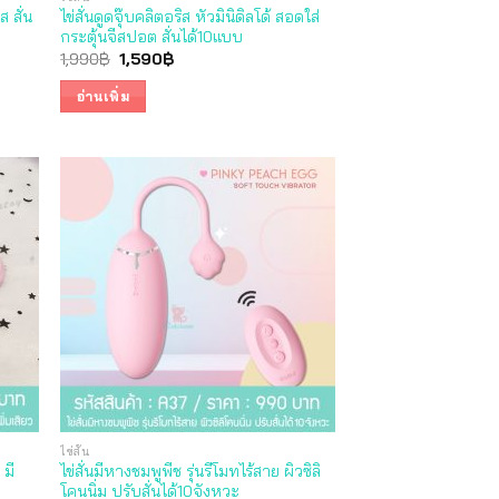
ส สั่น
ไข่สั่นดูดจุ๊บคลิตอริส หัวมินิดิลโด้ สอดใส่
กระตุ้นจีสปอต สั่นได้10แบบ
Original
Current
1,990
฿
1,590
฿
price
price
was:
is:
อ่านเพิ่ม
1,990฿.
1,590฿.
ไข่สั่น
 มี
ไข่สั่นมีหางชมพูพีช รุ่นรีโมทไร้สาย ผิวซิลิ
โคนนิ่ม ปรับสั่นได้10จังหวะ