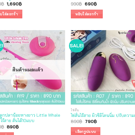
Original
Current
Original
Current
0
฿
1,690
฿
990
฿
690
฿
price
price
price
price
was:
is:
was:
is:
ิบใส่ตะกร้า
หยิบใส่ตะกร้า
1,990฿.
1,690฿.
990฿.
690฿.
E!
SALE!
สินค้าหมดแล้ว
ไข่สั่น
ั่นลูกปลาน้อยหางยาว Little Whale
ไข่สั่นไร้สาย ผิวซิลิโคนนิ่ม ปรับความ
ไร้สาย สั่นได้10แบบ
Original
Current
890
฿
790
฿
price
price
Original
Current
0
฿
890
฿
was:
is:
price
price
เลือกรูปแบบ
890฿.
790฿.
was:
is: