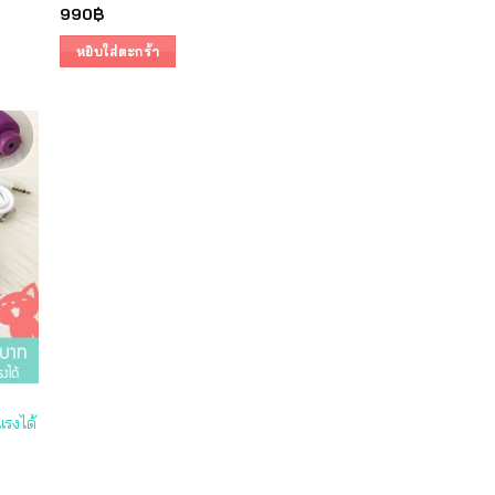
990
฿
หยิบใส่ตะกร้า
แรงได้