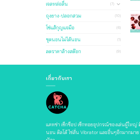
เจลหล่อลื่น
(7)
ถุงยาง-ปลอกสวม
(10)
โซ่แส้กุญแจมือ
(6)
ชุดนอนไม่ได้นอน
(1)
ลดราคาล้างสต๊อก
(9)
เกี่ยวกับเรา
แคทช่า เซ็กช็อป เซ็กทอยอุปกรณ์ของเล่นผู้ใหญ่
นอน ดิลโด้ ไข่สั่น Vibrator และอื่นๆอีกมากมาย จ
พัสดุ