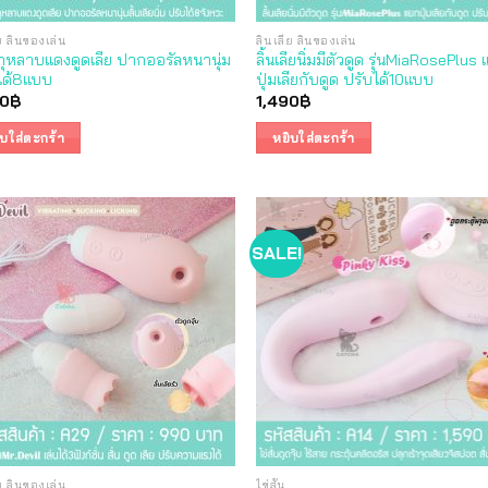
ีย ลิ้นของเล่น
ลิ้นเลีย ลิ้นของเล่น
ุหลาบแดงดูดเลีย ปากออรัลหนานุ่ม
ลิ้นเลียนิ่มมีตัวดูด รุ่นMiaRosePlus
ได้8แบบ
ปุ่มเลียกับดูด ปรับได้10แบบ
90
฿
1,490
฿
ิบใส่ตะกร้า
หยิบใส่ตะกร้า
SALE!
ีย ลิ้นของเล่น
ไข่สั่น