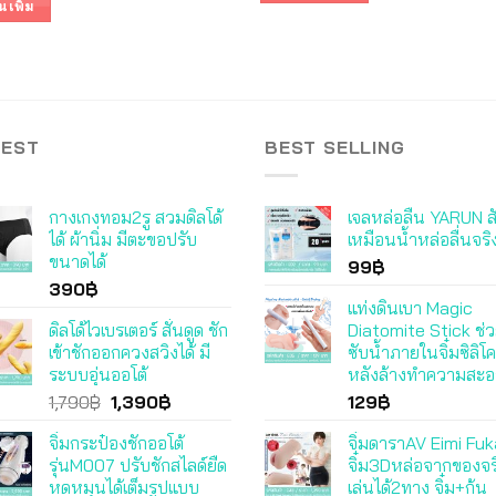
นเพิ่ม
This
1,090฿.
890฿.
product
has
multiple
variants.
The
TEST
BEST SELLING
options
may
กางเกงทอม2รู สวมดิลโด้
เจลหล่อลื่น YARUN ส
be
ได้ ผ้านิ่ม มีตะขอปรับ
เหมือนน้ำหล่อลื่นจริ
chosen
ขนาดได้
99
฿
on
390
฿
the
แท่งดินเบา Magic
product
ดิลโด้ไวเบรเตอร์ สั่นดูด ชัก
Diatomite Stick ช่ว
page
เข้าชักออกควงสวิงได้ มี
ซับน้ำภายในจิ๋มซิลิโ
ระบบอุ่นออโต้
หลังล้างทำความสะ
Original
Current
1,790
฿
1,390
฿
129
฿
price
price
จิ๋มกระป๋องชักออโต้
จิ๋มดาราAV Eimi Fu
was:
is:
รุ่นM007 ปรับชักสไลด์ยืด
จิ๋ม3Dหล่อจากของจร
1,790฿.
1,390฿.
หดหมุนได้เต็มรูปแบบ
เล่นได้2ทาง จิ๋ม+ก้น