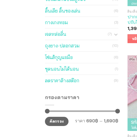
ลิ้นเลีย ลิ้นของเล่น
(6)
ลิ้นเล
ปากก
กางเกงทอม
ปรับ
(3)
1,3
เจลหล่อลื่น
(7)
หย
ถุงยาง-ปลอกสวม
(10)
โซ่แส้กุญแจมือ
(6)
ชุดนอนไม่ได้นอน
(1)
ลดราคาล้างสต๊อก
(9)
กรองตามราคา
ราคา
ราคา
ราคา
690฿
—
1,690฿
คัดกรอง
ต่ำ
สูงสุด
สุด
ลิ้นเล