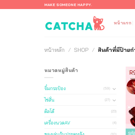
ข้าม
MAKE SOMEONE HAPPY.
ไป
ยัง
หน้าแรก
เนื้อหา
หน้าหลัก
/
SHOP
/
สินค้าที่มีป้าย
หมวดหมู่สินค้า
จิ๋มกระป๋อง
(59)
ไข่สั่น
(27)
ดิลโด้
(23)
เครื่องนวดAV
(4)
ของเล่นก้นประตูหลัง
(10)