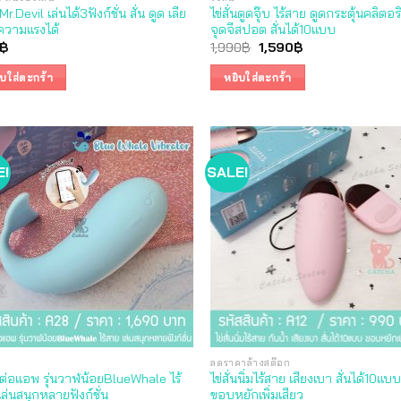
นMr.Devil เล่นได้3ฟังก์ชั่น สั่น ดูด เลีย
ไข่สั่นดูดจุ๊บ ไร้สาย ดูดกระตุ้นคลิตอริ
ความแรงได้
จุดจีสปอต สั่นได้10แบบ
Original
Current
฿
1,990
฿
1,590
฿
price
price
was:
is:
ิบใส่ตะกร้า
หยิบใส่ตะกร้า
1,990฿.
1,590฿.
E!
SALE!
ลดราคาล้างสต๊อก
่นต่อแอพ รุ่นวาฬน้อยBlueWhale ไร้
ไข่สั่นนิ่มไร้สาย เสียงเบา สั่นได้10แบบ
ล่นสนุกหลายฟังก์ชั่น
ขอบหยักเพิ่มเสียว