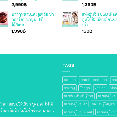
2,990
฿
1,390
฿
ปากกุหลาบแดงดูดเลีย ปา
แท่งอุ่นจิ๋ม USB เพิ่
กออรัลหนานุ่ม ปรับ
อุ่นให้สัมผัสเหมือนข
ได้8แบบ
จริง
1,390
฿
150
฿
TAGS
catcha
catcha sexshop
ca
sextoy
Tanga
vagina
vibr
ของเทียมสําหรับผู้ชาย
ของเล่นผู้ใหญ่
 มีหลายแบบให้เลือก ชุดนอนไม่ได้
ของเล่นผู้ใหญ่ คือ
ของเล่นผู้ใหญ่ชาย
ัดส่งมิดชิด ไม่ใส่ชื่อร้านบนกล่อง
ของเล่นผู้ใหญ่ พันทิป
ของเล่นผู้ใหญ่ ร