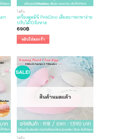
ไข่สั่น
 แยก
เครื่องดูดมินิ PinkDino เสียงเบาพกพาง่าย
ปรับได้10จังหวะ
690
฿
หยิบใส่ตะกร้า
SALE!
สินค้าหมดแล้ว
ไข่สั่น