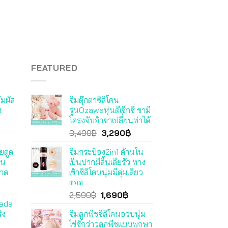
FEATURED
ัมผัส
จิ๋มตุ๊กตาซิลิโคน
ง
รุ่นOzawaหุ่นดีเซ็กซี่ ขามี
โครงจับอ้าขาเปลี่ยนท่าได้
Original
Current
3,490
฿
3,290
฿
price
price
ยดูด
จิ๋มกระป๋อง2in1 ด้านใน
was:
is:
คน
เป็นปากมีลิ้นเลียรัว ทาง
3,490฿.
3,290฿.
อาด
เข้าซิลิโคนนุ่มมีตุ่มเสียว
ตอด
Original
Current
2,590
฿
1,690
฿
kada
price
price
ิง
จิ๋มลูกพีชซิลิโคนอวบนุ่ม
was:
is:
ไข่ชักว่าวลูกพีชแบบพกพา
2,590฿.
1,690฿.