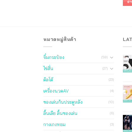
อ่า
หมวดหมู่สินค้า
LA
จิ๋มกระป๋อง
(59)
ไข่สั่น
(27)
ดิลโด้
(23)
เครื่องนวดAV
(4)
ของเล่นก้นประตูหลัง
(10)
ลิ้นเลีย ลิ้นของเล่น
(6)
กางเกงทอม
(3)