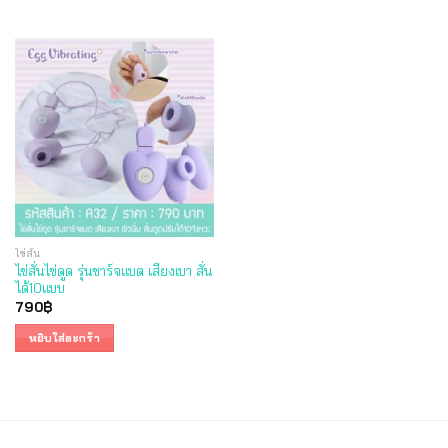
ไข่สั่น
ไข่สั่นไข่ดูด รุ่นชาร์จแบต เสียงเบา สั่น
ได้10แบบ
790
฿
หยิบใส่ตะกร้า