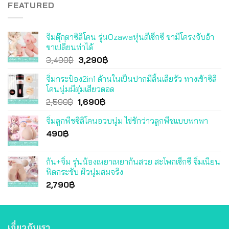
FEATURED
จิ๋มตุ๊กตาซิลิโคน รุ่นOzawaหุ่นดีเซ็กซี่ ขามีโครงจับอ้า
ขาเปลี่ยนท่าได้
Original
Current
3,490
฿
3,290
฿
price
price
จิ๋มกระป๋อง2in1 ด้านในเป็นปากมีลิ้นเลียรัว ทางเข้าซิลิ
was:
is:
โคนนุ่มมีตุ่มเสียวตอด
3,490฿.
3,290฿.
Original
Current
2,590
฿
1,690
฿
price
price
จิ๋มลูกพีชซิลิโคนอวบนุ่ม ไข่ชักว่าวลูกพีชแบบพกพา
was:
is:
490
฿
2,590฿.
1,690฿.
ก้น+จิ๋ม รุ่นน้องเหยาเหยาก้นสวย สะโพกเซ็กซี่ จิ๋มเนียน
ฟิตกระชับ ผิวนุ่มสมจริง
2,790
฿
เกี่ยวกับเรา