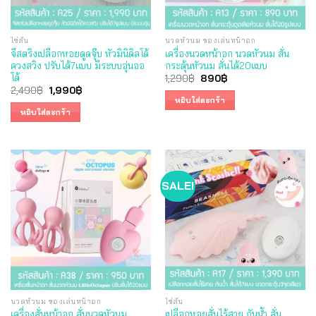
ไข่สั่น
นวดหัวนม ของเล่นหน้าอก
จีสตริงเปลือกหอยดูดจุ๊บ หัวมินิดิลโด้
เครื่องนวดหน้าอก นวดหัวนม สั่น
ควงสวิง ปรับได้7แบบ มีระบบอุ่นออ
กระตุ้นหัวนม สั่นได้20แบบ
โต้
Original
Current
1,290
฿
890
฿
price
price
Original
Current
2,490
฿
1,990
฿
was:
is:
price
price
หยิบใส่ตะกร้า
1,290฿.
890฿.
was:
is:
หยิบใส่ตะกร้า
2,490฿.
1,990฿.
SALE!
นวดหัวนม ของเล่นหน้าอก
ไข่สั่น
เครื่องสั่นหน้าอก สั่นนวดหัวนม
เปลือกหอยสั่นไร้สาย กันน้ำ สั่น