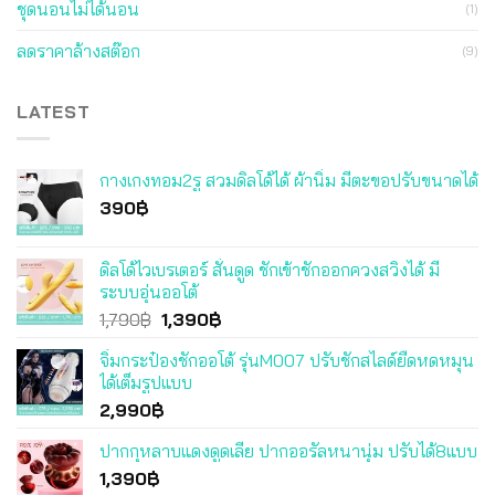
ชุดนอนไม่ได้นอน
(1)
ลดราคาล้างสต๊อก
(9)
LATEST
กางเกงทอม2รู สวมดิลโด้ได้ ผ้านิ่ม มีตะขอปรับขนาดได้
390
฿
ดิลโด้ไวเบรเตอร์ สั่นดูด ชักเข้าชักออกควงสวิงได้ มี
ระบบอุ่นออโต้
Original
Current
1,790
฿
1,390
฿
price
price
จิ๋มกระป๋องชักออโต้ รุ่นM007 ปรับชักสไลด์ยืดหดหมุน
was:
is:
ได้เต็มรูปแบบ
1,790฿.
1,390฿.
2,990
฿
ปากกุหลาบแดงดูดเลีย ปากออรัลหนานุ่ม ปรับได้8แบบ
1,390
฿