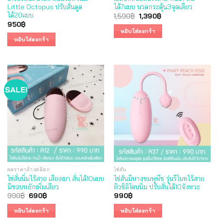
Little Octopus ปรับสั่นดูด
ได้7แบบ นวดกระตุ้น3จุดเสียว
ได้20แบบ
Original
Current
1,590
฿
1,390
฿
price
price
950
฿
was:
is:
หยิบใส่ตะกร้า
1,590฿.
1,390฿.
หยิบใส่ตะกร้า
SALE!
ลดราคาล้างสต๊อก
ไข่สั่น
ไข่สั่นนิ่มไร้สาย เสียงเบา สั่นได้10แบบ
ไข่สั่นมีหางชมพูพีช รุ่นรีโมทไร้สาย
มีขอบหยักเพิ่มเสียว
ผิวซิลิโคนนิ่ม ปรับสั่นได้10จังหวะ
Original
Current
990
฿
690
฿
990
฿
price
price
was:
is:
หยิบใส่ตะกร้า
หยิบใส่ตะกร้า
990฿.
690฿.