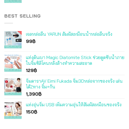
BEST SELLING
เจลหล่อลื่น YARUN สัมผัสเหมือนน้ำหล่อลื่นจริง
99
฿
แท่งดินเบา Magic Diatomite Stick ช่วยดูดซับน้ำภาย
ในจิ๋มซิลิโคนหลังล้างทำความสะอาด
129
฿
จิ๋มดาราAV Eimi Fukada จิ๋ม3Dหล่อจากของจริง เล่น
ได้2ทาง จิ๋ม+ก้น
1,390
฿
แท่งอุ่นจิ๋ม USB เพิ่มความอุ่นให้สัมผัสเหมือนของจริง
150
฿