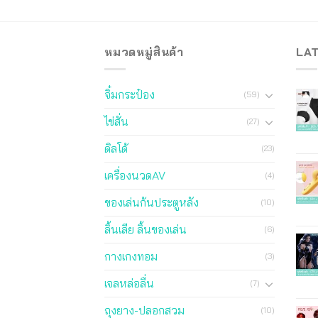
หมวดหมู่สินค้า
LA
จิ๋มกระป๋อง
(59)
ไข่สั่น
(27)
ดิลโด้
(23)
เครื่องนวดAV
(4)
ของเล่นก้นประตูหลัง
(10)
ลิ้นเลีย ลิ้นของเล่น
(6)
กางเกงทอม
(3)
เจลหล่อลื่น
(7)
ถุงยาง-ปลอกสวม
(10)