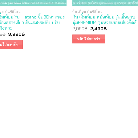
ยม ก้นซิลิโคน
ก้นเทียม ก้นซิลิโคน
จิ๋มเทียม Yui Hatano จิ๋ม3Dจากของ
ก้น+จิ๋มเทียม หม้อเทียม รุ่นเนื้ออวบ
ร้องครางเสียว สั่นแรง5ระดับ ปรับ
นุ่มPREMIUM ตุ่มนวดเยอะเสียวซี๊ดส์
0จังหวะ
Original
Current
2,990
฿
2,490
฿
price
price
Original
Current
0
฿
3,990
฿
was:
is:
price
price
หยิบใส่ตะกร้า
2,990฿.
2,490฿.
was:
is:
ิบใส่ตะกร้า
4,590฿.
3,990฿.