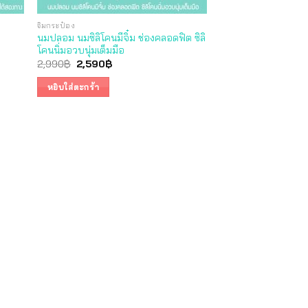
จิ๋มกระป๋อง
นมปลอม นมซิลิโคนมีจิ๋ม ช่องคลอดฟิต ซิลิ
โคนนิ่มอวบนุ่มเต็มมือ
Original
Current
2,990
฿
2,590
฿
price
price
was:
is:
หยิบใส่ตะกร้า
2,990฿.
2,590฿.