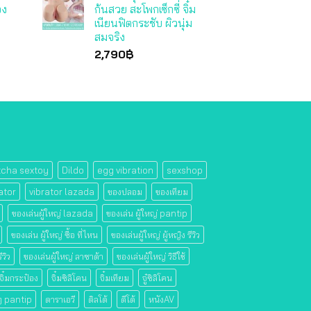
อง
ก้นสวย สะโพกเซ็กซี่ จิ๋ม
เนียนฟิตกระชับ ผิวนุ่ม
สมจริง
2,790
฿
tcha sextoy
Dildo
egg vibration
sexshop
ator
vibrator lazada
ของปลอม
ของเทียม
ของเล่นผู้ใหญ่ lazada
ของเล่น ผู้ใหญ่ pantip
ของเล่น ผู้ใหญ่ ซื้อ ที่ไหน
ของเล่นผู้ใหญ่ ผู้หญิง รีวิว
ีวิว
ของเล่นผู้ใหญ่ ลาซาด้า
ของเล่นผู้ใหญ่ วิธีใช้
จิ๋มกระป๋อง
จิ๋มซิลิโคน
จิ๋มเทียม
จู๋ซิลิโคน
 ๆ pantip
ดาราเอวี
ดิลโด้
ดีโด้
หนังAV