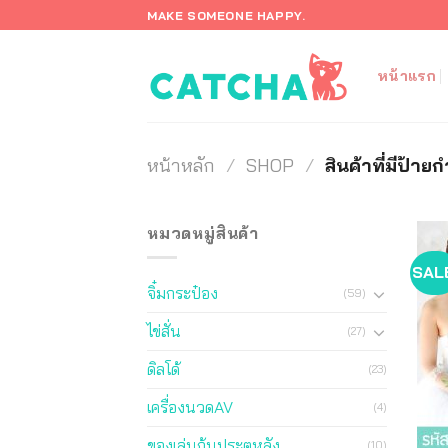
ข้าม
MAKE SOMEONE HAPPY.
ไป
ยัง
หน้าแรก
เนื้อหา
หน้าหลัก
/
SHOP
/
สินค้าที่มีป้าย
หมวดหมู่สินค้า
SAL
จิ๋มกระป๋อง
(59)
ไข่สั่น
(27)
ดิลโด้
(23)
เครื่องนวดAV
(4)
ของเล่นก้นประตูหลัง
(10)