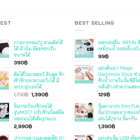
TEST
BEST SELLING
กางเกงทอม2รู สวมดิลโด้
เจลหล่อลื่น YARUN ส
ได้ ผ้านิ่ม มีตะขอปรับ
เหมือนน้ำหล่อลื่นจริ
ขนาดได้
99
฿
390
฿
แท่งดินเบา Magic
ดิลโด้ไวเบรเตอร์ สั่นดูด ชัก
Diatomite Stick ช่ว
เข้าชักออกควงสวิงได้ มี
ซับน้ำภายในจิ๋มซิลิโ
ระบบอุ่นออโต้
หลังล้างทำความสะ
Original
Current
1,790
฿
1,390
฿
129
฿
price
price
จิ๋มกระป๋องชักออโต้
จิ๋มดาราAV Eimi Fu
was:
is:
รุ่นM007 ปรับชักสไลด์ยืด
จิ๋ม3Dหล่อจากของจร
1,790฿.
1,390฿.
หดหมุนได้เต็มรูปแบบ
เล่นได้2ทาง จิ๋ม+ก้น
2,990
฿
1,390
฿
ปากกุหลาบแดงดูดเลีย ปา
แท่งอุ่นจิ๋ม USB เพิ่