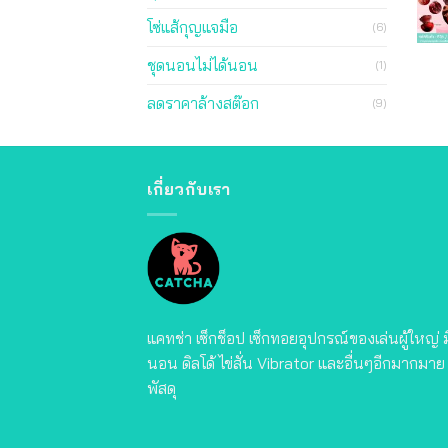
โซ่แส้กุญแจมือ
(6)
ชุดนอนไม่ได้นอน
(1)
ลดราคาล้างสต๊อก
(9)
เกี่ยวกับเรา
แคทช่า เซ็กช็อป เซ็กทอยอุปกรณ์ของเล่นผู้ใหญ่
นอน ดิลโด้ ไข่สั่น Vibrator และอื่นๆอีกมากมาย จ
พัสดุ