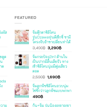
FEATURED
ัมผัส
จิ๋มตุ๊กตาซิลิโคน
ง
รุ่นOzawaหุ่นดีเซ็กซี่ ขามี
โครงจับอ้าขาเปลี่ยนท่าได้
Original
Current
3,490
฿
3,290
฿
price
price
ยดูด
จิ๋มกระป๋อง2in1 ด้านใน
was:
is:
คน
เป็นปากมีลิ้นเลียรัว ทาง
3,490฿.
3,290฿.
อาด
เข้าซิลิโคนนุ่มมีตุ่มเสียว
ตอด
Original
Current
2,590
฿
1,690
฿
kada
price
price
ิง
จิ๋มลูกพีชซิลิโคนอวบนุ่ม
was:
is:
ไข่ชักว่าวลูกพีชแบบพกพา
2,590฿.
1,690฿.
490
฿
มความ
ก้น+จิ๋ม รุ่นน้องเหยาเหยา