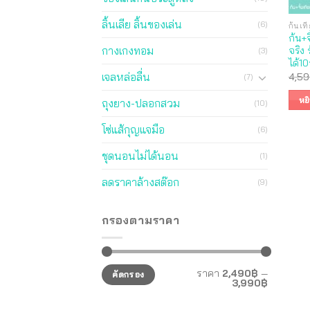
ลิ้นเลีย ลิ้นของเล่น
(6)
ก้นเที
ก้น+
กางเกงทอม
จริง 
(3)
ได้1
เจลหล่อลื่น
4,59
(7)
หย
ถุงยาง-ปลอกสวม
(10)
โซ่แส้กุญแจมือ
(6)
ชุดนอนไม่ได้นอน
(1)
ลดราคาล้างสต๊อก
(9)
กรองตามราคา
ราคา
ราคา
ราคา
2,490฿
—
คัดกรอง
ต่ำ
สูงสุด
3,990฿
สุด