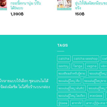
กออรัลหนานุ่ม ปรับ
อุ่นให้สัมผัสเหมือนข
ได้8แบบ
จริง
1,390
฿
150
฿
TAGS
catcha
catcha sexshop
ca
sextoy
Tanga
vagina
vibr
ของเทียมสําหรับผู้ชาย
ของเล่นผู้ใหญ่
 มีหลายแบบให้เลือก ชุดนอนไม่ได้
ของเล่นผู้ใหญ่ คือ
ของเล่นผู้ใหญ่ชาย
ัดส่งมิดชิด ไม่ใส่ชื่อร้านบนกล่อง
ของเล่นผู้ใหญ่ พันทิป
ของเล่นผู้ใหญ่ ร
ของเล่นผู้ใหญ่ โตเกียว
ควยปลอม
จู๋ปลอม
ดาราAV
ดารา ญี่ปุ่น สวย