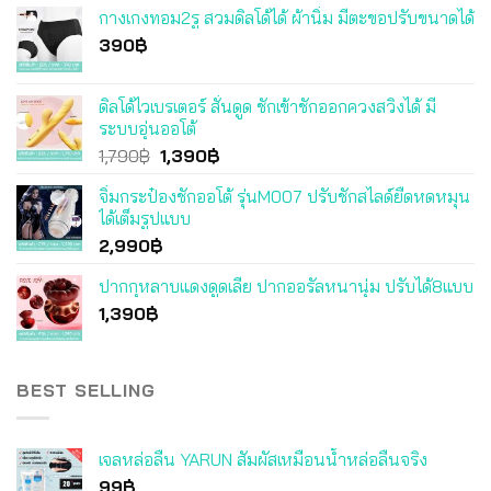
กางเกงทอม2รู สวมดิลโด้ได้ ผ้านิ่ม มีตะขอปรับขนาดได้
390
฿
ดิลโด้ไวเบรเตอร์ สั่นดูด ชักเข้าชักออกควงสวิงได้ มี
ระบบอุ่นออโต้
Original
Current
1,790
฿
1,390
฿
price
price
จิ๋มกระป๋องชักออโต้ รุ่นM007 ปรับชักสไลด์ยืดหดหมุน
was:
is:
ได้เต็มรูปแบบ
1,790฿.
1,390฿.
2,990
฿
ปากกุหลาบแดงดูดเลีย ปากออรัลหนานุ่ม ปรับได้8แบบ
1,390
฿
BEST SELLING
เจลหล่อลื่น YARUN สัมผัสเหมือนน้ำหล่อลื่นจริง
99
฿