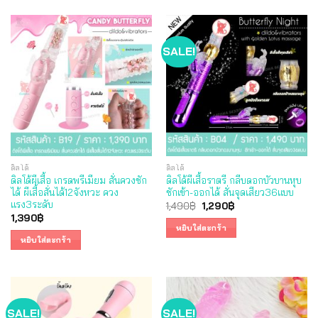
SALE!
ดิลโด้
ดิลโด้
ดิลโด้ผีเสื้อ เกรดพรีเมียม สั่นควงชัก
ดิลโด้ผีเสื้อราตรี กลีบดอกบัวบานหุบ
ได้ ผีเสื้อสั่นได้12จังหวะ ควง
ชักเข้า-ออกได้ สั่นจุดเสียว36แบบ
แรง3ระดับ
Original
Current
1,490
฿
1,290
฿
price
price
1,390
฿
was:
is:
หยิบใส่ตะกร้า
1,490฿.
1,290฿.
หยิบใส่ตะกร้า
SALE!
SALE!