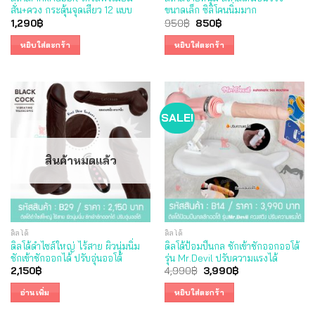
สั่น+ควง กระตุ้นจุดเสียว 12 แบบ
ขนาดเล็ก ซิลิโคนนิ่มมาก
Original
Current
1,290
฿
950
฿
850
฿
price
price
was:
is:
หยิบใส่ตะกร้า
หยิบใส่ตะกร้า
950฿.
850฿.
SALE!
สินค้าหมดแล้ว
ดิลโด้
ดิลโด้
ดิลโด้ดำไซส์ใหญ่ ไร้สาย ผิวนุ่มนิ่ม
ดิลโด้ป้อมปืนกล ชักเข้าชักออกออโต้
ชักเข้าชักออกได้ ปรับอุ่นออโต้
รุ่น Mr.Devil ปรับความแรงได้
Original
Current
2,150
฿
4,990
฿
3,990
฿
price
price
was:
is:
อ่านเพิ่ม
หยิบใส่ตะกร้า
4,990฿.
3,990฿.