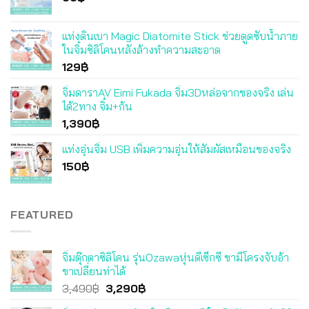
แท่งดินเบา Magic Diatomite Stick ช่วยดูดซับน้ำภาย
ในจิ๋มซิลิโคนหลังล้างทำความสะอาด
129
฿
จิ๋มดาราAV Eimi Fukada จิ๋ม3Dหล่อจากของจริง เล่น
ได้2ทาง จิ๋ม+ก้น
1,390
฿
แท่งอุ่นจิ๋ม USB เพิ่มความอุ่นให้สัมผัสเหมือนของจริง
150
฿
FEATURED
จิ๋มตุ๊กตาซิลิโคน รุ่นOzawaหุ่นดีเซ็กซี่ ขามีโครงจับอ้า
ขาเปลี่ยนท่าได้
Original
Current
3,490
฿
3,290
฿
price
price