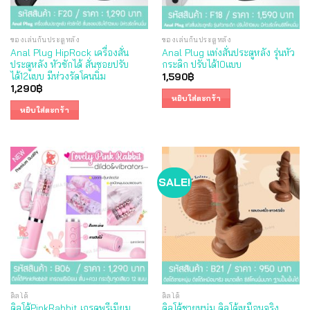
ของเล่นก้นประตูหลัง
ของเล่นก้นประตูหลัง
Anal Plug HipRock เครื่องสั่น
Anal Plug แท่งสั่นประตูหลัง รุ่นหัว
ประตูหลัง หัวชักได้ สั่นซอยปรับ
กระดิก ปรับได้10แบบ
ได้12แบบ มีห่วงรัดโคนนิ่ม
1,590
฿
1,290
฿
หยิบใส่ตะกร้า
หยิบใส่ตะกร้า
SALE!
ดิลโด้
ดิลโด้
ดิลโด้PinkRabbit เกรดพรีเมียม
ดิลโด้ชายหนุ่ม ดิลโด้เหมือนจริง