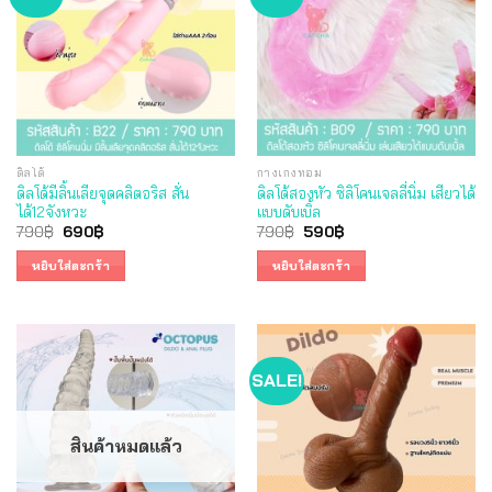
ดิลโด้
กางเกงทอม
ดิลโด้มีลิ้นเลียจุดคลิตอริส สั่น
ดิลโด้สองหัว ซิลิโคนเจลลี่นิ่ม เสียวได้
ได้12จังหวะ
แบบดับเบิ้ล
Original
Current
Original
Current
790
฿
690
฿
790
฿
590
฿
price
price
price
price
was:
is:
was:
is:
หยิบใส่ตะกร้า
หยิบใส่ตะกร้า
790฿.
690฿.
790฿.
590฿.
SALE!
สินค้าหมดแล้ว