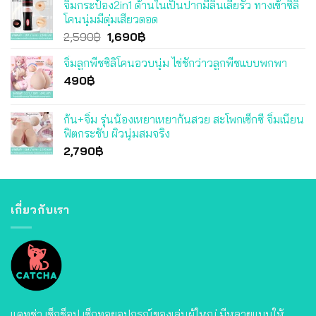
จิ๋มกระป๋อง2in1 ด้านในเป็นปากมีลิ้นเลียรัว ทางเข้าซิลิ
was:
is:
โคนนุ่มมีตุ่มเสียวตอด
3,490฿.
3,290฿.
Original
Current
2,590
฿
1,690
฿
price
price
จิ๋มลูกพีชซิลิโคนอวบนุ่ม ไข่ชักว่าวลูกพีชแบบพกพา
was:
is:
490
฿
2,590฿.
1,690฿.
ก้น+จิ๋ม รุ่นน้องเหยาเหยาก้นสวย สะโพกเซ็กซี่ จิ๋มเนียน
ฟิตกระชับ ผิวนุ่มสมจริง
2,790
฿
เกี่ยวกับเรา
แคทช่า เซ็กช็อป เซ็กทอยอุปกรณ์ของเล่นผู้ใหญ่ มีหลายแบบให้