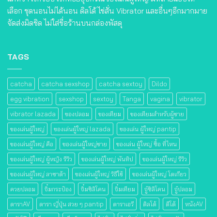
เลือก ชุดนอนไม่ได้นอน ดิลโด้ ไข่สั่น Vibrator และอื่นๆอีกมากมาย
จัดส่งมิดชิด ไม่ใส่ชื่อร้านบนกล่องพัสดุ
TAGS
catcha
catcha sexshop
catcha sextoy
Dildo
egg vibration
sexshop
sextoy
Tanga
vagina
vibrator
vibrator lazada
ของปลอม
ของเทียม
ของเทียมสําหรับผู้ชาย
ของเล่นผู้ใหญ่
ของเล่นผู้ใหญ่ lazada
ของเล่น ผู้ใหญ่ pantip
ของเล่นผู้ใหญ่ คือ
ของเล่นผู้ใหญ่ชาย
ของเล่น ผู้ใหญ่ ซื้อ ที่ไหน
ของเล่นผู้ใหญ่ ผู้หญิง รีวิว
ของเล่นผู้ใหญ่ พันทิป
ของเล่นผู้ใหญ่ รีวิว
ของเล่นผู้ใหญ่ ลาซาด้า
ของเล่นผู้ใหญ่ วิธีใช้
ของเล่นผู้ใหญ่ โตเกียว
ควยปลอม
จิ๋มกระป๋อง
จิ๋มซิลิโคน
จิ๋มเทียม
จู๋ซิลิโคน
จู๋ปลอม
ดาราAV
ดารา ญี่ปุ่น สวย ๆ pantip
ดาราเอวี
ดิลโด้
ดีโด้
หนังAV