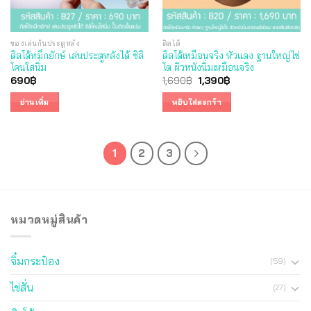
ของเล่นก้นประตูหลัง
ดิลโด้
ดิลโด้หมึกยักษ์ เล่นประตูหลังได้ ซิลิ
ดิลโด้เหมือนจริง หัวแดง ฐานใหญ่ไข่
โคนใสนิ่ม
โต ผิวหนังนิ่มเหมือนจริง
Original
Current
690
฿
1,690
฿
1,390
฿
price
price
was:
is:
อ่านเพิ่ม
หยิบใส่ตะกร้า
1,690฿.
1,390฿.
1
2
3
หมวดหมู่สินค้า
จิ๋มกระป๋อง
(59)
ไข่สั่น
(27)