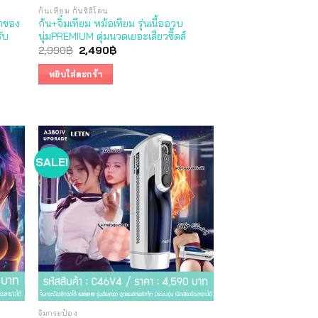
ก้นเทียม ก้นซิลิโคน
ากของ
ก้น+จิ๋มเทียม หม้อเทียม รุ่นเนื้ออวบ
รับ
นุ่มPREMIUM ตุ่มนวดเยอะเสียวซี๊ดส์
Original
Current
2,990
฿
2,490
฿
price
price
was:
is:
หยิบใส่ตะกร้า
2,990฿.
2,490฿.
SALE!
จิ๋มกระป๋อง