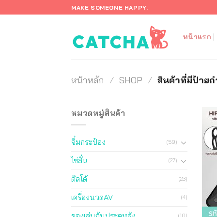
ข้าม
MAKE SOMEONE HAPPY.
ไป
ยัง
หน้าแรก
เนื้อหา
หน้าหลัก
/
SHOP
/
สินค้าที่มีป้าย
หมวดหมู่สินค้า
จิ๋มกระป๋อง
(59)
ไข่สั่น
(27)
ดิลโด้
(23)
เครื่องนวดAV
(4)
ของเล่นก้นประตูหลัง
(10)