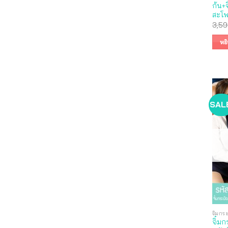
ก้น+จ
สะโพ
3,59
หย
SAL
จิ๋มกร
จิ๋มก