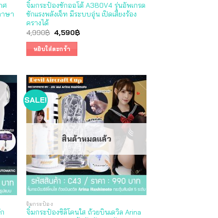
กาศ
จิ๋มกระป๋องชักออโต้ A380V4 รุ่นอัพเกรด
ยภาษา
ชักแรงพลังเจ็ท มีระบบอุ่น เปิดเสียงร้อง
ครางได้
Original
Current
4,990
฿
4,590
฿
price
price
was:
is:
หยิบใส่ตะกร้า
4,990฿.
4,590฿.
SALE!
สินค้าหมดแล้ว
จิ๋มกระป๋อง
ัก
จิ๋มกระป๋องซิลิโคนใส ถ้วยบินเดวิล Arina