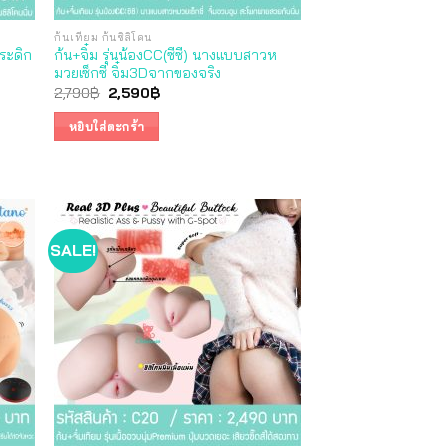
ก้นเทียม ก้นซิลิโคน
กระดิก
ก้น+จิ๋ม รุ่นน้องCC(ซีซี) นางแบบสาวห
มวยเซ็กซี่ จิ๋ม3Dจากของจริง
Original
Current
2,790
฿
2,590
฿
price
price
was:
is:
หยิบใส่ตะกร้า
2,790฿.
2,590฿.
SALE!