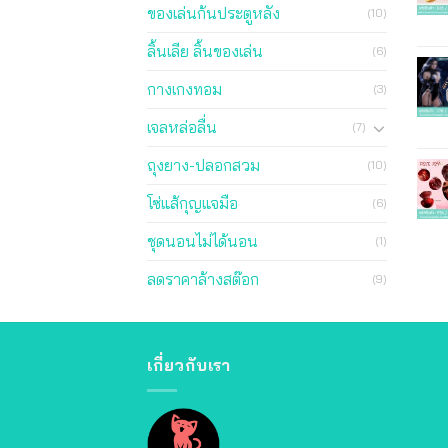
ของเล่นก้นประตูหลัง
(10)
ลิ้นเลีย ลิ้นของเล่น
(6)
กางเกงทอม
(3)
เจลหล่อลื่น
(7)
ถุงยาง-ปลอกสวม
(10)
โซ่แส้กุญแจมือ
(6)
ชุดนอนไม่ได้นอน
(1)
ลดราคาล้างสต๊อก
(9)
เกี่ยวกับเรา