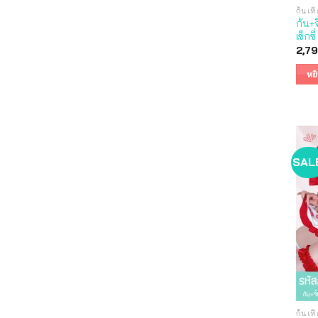
ก้นเที
ก้น+
เซ็กซ
2,7
หย
SAL
ก้นเที