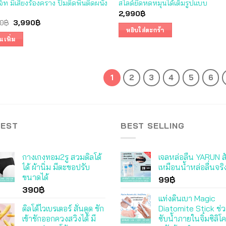
จ็ท มีเสียงร้องคราง ปั๊มติดพื้นติดผนัง
สไลด์ยืดหดหมุนได้เต็มรูปแบบ
2,990
฿
Original
Current
0
฿
3,990
฿
price
price
หยิบใส่ตะกร้า
was:
is:
นเพิ่ม
5,990฿.
3,990฿.
1
2
3
4
5
6
TEST
BEST SELLING
กางเกงทอม2รู สวมดิลโด้
เจลหล่อลื่น YARUN ส
ได้ ผ้านิ่ม มีตะขอปรับ
เหมือนน้ำหล่อลื่นจริ
ขนาดได้
99
฿
390
฿
แท่งดินเบา Magic
ดิลโด้ไวเบรเตอร์ สั่นดูด ชัก
Diatomite Stick ช่ว
เข้าชักออกควงสวิงได้ มี
ซับน้ำภายในจิ๋มซิลิโ