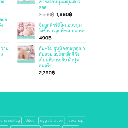
อาด
เข้าซิลิโคนนุ่มมีตุ่มเสียว
ตอด
Original
Current
2,590
฿
1,690
฿
kada
price
price
ิง
จิ๋มลูกพีชซิลิโคนอวบนุ่ม
was:
is:
ไข่ชักว่าวลูกพีชแบบพกพา
2,590฿.
1,690฿.
490
฿
มความ
ก้น+จิ๋ม รุ่นน้องเหยาเหยา
อง
ก้นสวย สะโพกเซ็กซี่ จิ๋ม
เนียนฟิตกระชับ ผิวนุ่ม
สมจริง
2,790
฿
tcha sextoy
Dildo
egg vibration
sexshop