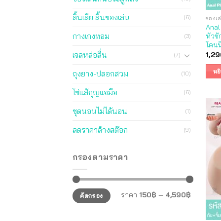
ลิ้นเลีย ลิ้นของเล่น
(6)
ของเล
Anal 
กางเกงทอม
หัวชั
(3)
โคนนิ
เจลหล่อลื่น
1,29
(7)
หย
ถุงยาง-ปลอกสวม
(10)
โซ่แส้กุญแจมือ
(6)
ชุดนอนไม่ได้นอน
(1)
ลดราคาล้างสต๊อก
(9)
กรองตามราคา
ราคา
ราคา
ราคา
150฿
—
4,590฿
คัดกรอง
ต่ำ
สูงสุด
สุด