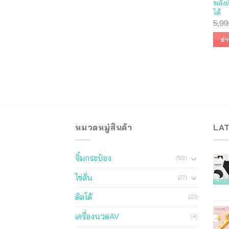
พลังเ
ได้
5,99
อ่า
หมวดหมู่สินค้า
LA
จิ๋มกระป๋อง
(59)
ไข่สั่น
(27)
ดิลโด้
(23)
เครื่องนวดAV
(4)