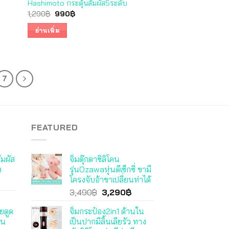
Hashimoto กระตุ้นสัมผัส5ระดับ
Original
Current
1,290
฿
990
฿
price
price
was:
is:
อ่านเพิ่ม
1,290฿.
990฿.
7
FEATURED
ัมผัส
จิ๋มตุ๊กตาซิลิโคน
ง
รุ่นOzawaหุ่นดีเซ็กซี่ ขามี
โครงจับอ้าขาเปลี่ยนท่าได้
Original
Current
3,490
฿
3,290
฿
price
price
ยดูด
จิ๋มกระป๋อง2in1 ด้านใน
was:
is:
คน
เป็นปากมีลิ้นเลียรัว ทาง
3,490฿.
3,290฿.