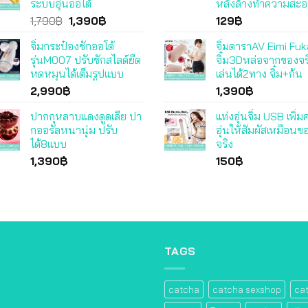
ระบบอุ่นออโต้
หลังล้างทำความสะ
Original
Current
1,790
฿
1,390
฿
129
฿
price
price
จิ๋มกระป๋องชักออโต้
จิ๋มดาราAV Eimi Fu
was:
is:
รุ่นM007 ปรับชักสไลด์ยืด
จิ๋ม3Dหล่อจากของจร
1,790฿.
1,390฿.
หดหมุนได้เต็มรูปแบบ
เล่นได้2ทาง จิ๋ม+ก้น
2,990
฿
1,390
฿
ปากกุหลาบแดงดูดเลีย ปา
แท่งอุ่นจิ๋ม USB เพิ่
กออรัลหนานุ่ม ปรับ
อุ่นให้สัมผัสเหมือนข
ได้8แบบ
จริง
1,390
฿
150
฿
TAGS
catcha
catcha sexshop
ca