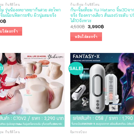
ยม ก้นซิลิโคน
ก้นเทียม ก้นซิลิโคน
จิ๋ม รุ่นน้องเหยาเหยาก้นสวย สะโพก
ก้น+จิ๋มเทียม Yui Hatano จิ๋ม3Dจ
ี่ จิ๋มเนียนฟิตกระชับ ผิวนุ่มสมจริง
จริง ร้องครางเสียว สั่นแรง5ระดับ ป
ได้10จังหวะ
90
฿
Original
Current
4,590
฿
3,990
฿
price
price
ิบใส่ตะกร้า
was:
is:
หยิบใส่ตะกร้า
4,590฿.
3,990฿.
E!
SALE!
ยม ก้นซิลิโคน
จิ๋มกระป๋อง