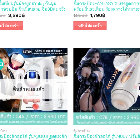
ิ๋มเทียมรุ่นน้องยูกะYuka ก้นนุ่ม
จิ๋มกระป๋องFANTASY-X แรงดูดอว
กอวบอิ่ม ผิวเนียนสวย จิ๋ม3Dสมจริง
พร้อมสั่นสะเทือน ร้องครางได้หลา
Original
Current
Original
Current
0
฿
3,290
฿
1,990
฿
1,790
฿
price
price
price
price
was:
is:
was:
is:
ิบใส่ตะกร้า
หยิบใส่ตะกร้า
3,590฿.
3,290฿.
1,990฿.
1,790฿.
E!
สินค้าหมดแล้ว
ะป๋อง
จิ๋มกระป๋อง
ระป๋องชักออโต้ รุ่นA380 II ดูดแรงชัก
จิ๋มกระป๋องชักออโต้ รุ่นM007 ปรับช