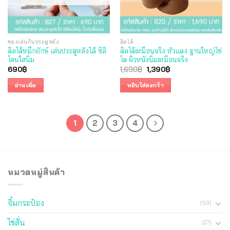
ของเล่นก้นประตูหลัง
ดิลโด้
ดิลโด้หมึกยักษ์ เล่นประตูหลังได้ ซิลิ
ดิลโด้เหมือนจริง หัวแดง ฐานใหญ่ไข่
โคนใสนิ่ม
โต ผิวหนังนิ่มเหมือนจริง
Original
Current
690
฿
1,690
฿
1,390
฿
price
price
was:
is:
อ่านเพิ่ม
หยิบใส่ตะกร้า
1,690฿.
1,390฿.
1
2
3
4
หมวดหมู่สินค้า
จิ๋มกระป๋อง
(59)
ไข่สั่น
(27)