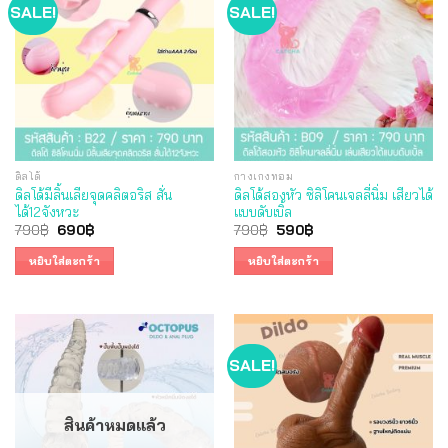
SALE!
SALE!
ดิลโด้
กางเกงทอม
ดิลโด้มีลิ้นเลียจุดคลิตอริส สั่น
ดิลโด้สองหัว ซิลิโคนเจลลี่นิ่ม เสียวได้
ได้12จังหวะ
แบบดับเบิ้ล
Original
Current
Original
Current
790
฿
690
฿
790
฿
590
฿
price
price
price
price
was:
is:
was:
is:
หยิบใส่ตะกร้า
หยิบใส่ตะกร้า
790฿.
690฿.
790฿.
590฿.
SALE!
สินค้าหมดแล้ว