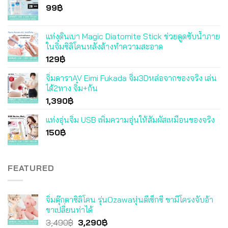
99
฿
แท่งดินเบา Magic Diatomite Stick ช่วยดูดซับน้ำภาย
ในจิ๋มซิลิโคนหลังล้างทำความสะอาด
129
฿
จิ๋มดาราAV Eimi Fukada จิ๋ม3Dหล่อจากของจริง เล่น
ได้2ทาง จิ๋ม+ก้น
1,390
฿
แท่งอุ่นจิ๋ม USB เพิ่มความอุ่นให้สัมผัสเหมือนของจริง
150
฿
FEATURED
จิ๋มตุ๊กตาซิลิโคน รุ่นOzawaหุ่นดีเซ็กซี่ ขามีโครงจับอ้า
ขาเปลี่ยนท่าได้
Original
Current
3,490
฿
3,290
฿