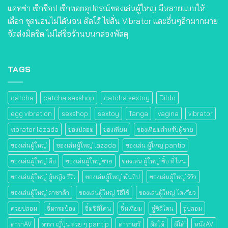
แคทช่า เซ็กช็อป เซ็กทอยอุปกรณ์ของเล่นผู้ใหญ่ มีหลายแบบให้
เลือก ชุดนอนไม่ได้นอน ดิลโด้ ไข่สั่น Vibrator และอื่นๆอีกมากมาย
จัดส่งมิดชิด ไม่ใส่ชื่อร้านบนกล่องพัสดุ
TAGS
catcha
catcha sexshop
catcha sextoy
Dildo
egg vibration
sexshop
sextoy
Tanga
vagina
vibrator
vibrator lazada
ของปลอม
ของเทียม
ของเทียมสําหรับผู้ชาย
ของเล่นผู้ใหญ่
ของเล่นผู้ใหญ่ lazada
ของเล่น ผู้ใหญ่ pantip
ของเล่นผู้ใหญ่ คือ
ของเล่นผู้ใหญ่ชาย
ของเล่น ผู้ใหญ่ ซื้อ ที่ไหน
ของเล่นผู้ใหญ่ ผู้หญิง รีวิว
ของเล่นผู้ใหญ่ พันทิป
ของเล่นผู้ใหญ่ รีวิว
ของเล่นผู้ใหญ่ ลาซาด้า
ของเล่นผู้ใหญ่ วิธีใช้
ของเล่นผู้ใหญ่ โตเกียว
ควยปลอม
จิ๋มกระป๋อง
จิ๋มซิลิโคน
จิ๋มเทียม
จู๋ซิลิโคน
จู๋ปลอม
ดาราAV
ดารา ญี่ปุ่น สวย ๆ pantip
ดาราเอวี
ดิลโด้
ดีโด้
หนังAV