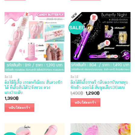
SALE!
ดิลโด้
ดิลโด้
ดิลโด้ผีเสื้อ เกรดพรีเมียม สั่นควงชัก
ดิลโด้ผีเสื้อราตรี กลีบดอกบัวบานหุบ
ได้ ผีเสื้อสั่นได้12จังหวะ ควง
ชักเข้า-ออกได้ สั่นจุดเสียว36แบบ
แรง3ระดับ
Original
Current
1,490
฿
1,290
฿
price
price
1,390
฿
was:
is:
หยิบใส่ตะกร้า
1,490฿.
1,290฿.
หยิบใส่ตะกร้า