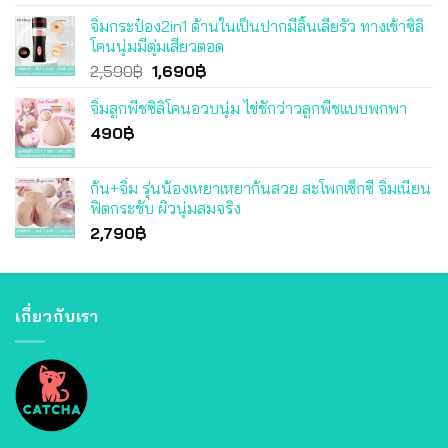
price
price
จิ๋มกระป๋อง2in1 ด้านในเป็นปากมีลิ้นเลียรัว ทางเข้าซิลิ
was:
is:
โคนนุ่มมีตุ่มเสียวตอด
3,490฿.
3,290฿.
Original
Current
2,590
฿
1,690
฿
price
price
จิ๋มลูกพีชซิลิโคนอวบนุ่ม ไข่ชักว่าวลูกพีชแบบพกพา
was:
is:
490
฿
2,590฿.
1,690฿.
ก้น+จิ๋ม รุ่นน้องเหยาเหยาก้นสวย สะโพกเซ็กซี่ จิ๋มเนียน
ฟิตกระชับ ผิวนุ่มสมจริง
2,790
฿
เกี่ยวกับเรา