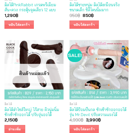
ดิลโด้PinkRabbit เกรดพรีเมียม
ดิลโด้ชายหนุ่ม ดิลโด้เหมือนจริง
สั่น+ควง กระตุ้นจุดเสียว 12 แบบ
ขนาดเล็ก ซิลิโคนนิ่มมาก
Original
Current
1,290
฿
950
฿
850
฿
price
price
was:
is:
หยิบใส่ตะกร้า
หยิบใส่ตะกร้า
950฿.
850฿.
SALE!
สินค้าหมดแล้ว
ดิลโด้
ดิลโด้
ดิลโด้ดำไซส์ใหญ่ ไร้สาย ผิวนุ่มนิ่ม
ดิลโด้ป้อมปืนกล ชักเข้าชักออกออโต้
ชักเข้าชักออกได้ ปรับอุ่นออโต้
รุ่น Mr.Devil ปรับความแรงได้
Original
Current
2,150
฿
4,990
฿
3,990
฿
price
price
was:
is:
อ่านเพิ่ม
หยิบใส่ตะกร้า
4,990฿.
3,990฿.