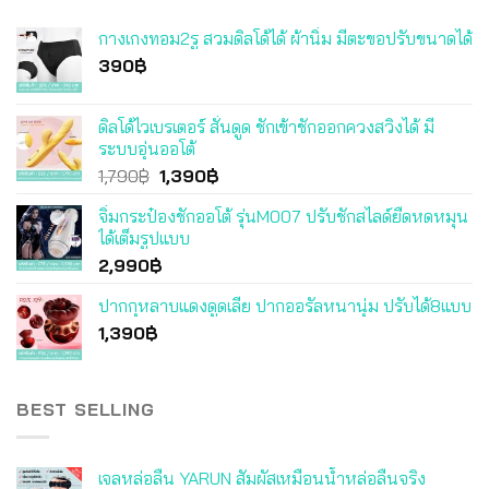
กางเกงทอม2รู สวมดิลโด้ได้ ผ้านิ่ม มีตะขอปรับขนาดได้
390
฿
ดิลโด้ไวเบรเตอร์ สั่นดูด ชักเข้าชักออกควงสวิงได้ มี
ระบบอุ่นออโต้
Original
Current
1,790
฿
1,390
฿
price
price
จิ๋มกระป๋องชักออโต้ รุ่นM007 ปรับชักสไลด์ยืดหดหมุน
was:
is:
ได้เต็มรูปแบบ
1,790฿.
1,390฿.
2,990
฿
ปากกุหลาบแดงดูดเลีย ปากออรัลหนานุ่ม ปรับได้8แบบ
1,390
฿
BEST SELLING
เจลหล่อลื่น YARUN สัมผัสเหมือนน้ำหล่อลื่นจริง