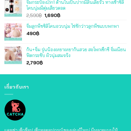
จิ๋มกระป๋อง2in1 ด้านในเป็นปากมีลิ้นเลียรัว ทางเข้าซิลิ
was:
is:
โคนนุ่มมีตุ่มเสียวตอด
3,490฿.
3,290฿.
Original
Current
2,590
฿
1,690
฿
price
price
จิ๋มลูกพีชซิลิโคนอวบนุ่ม ไข่ชักว่าวลูกพีชแบบพกพา
was:
is:
490
฿
2,590฿.
1,690฿.
ก้น+จิ๋ม รุ่นน้องเหยาเหยาก้นสวย สะโพกเซ็กซี่ จิ๋มเนียน
ฟิตกระชับ ผิวนุ่มสมจริง
2,790
฿
เกี่ยวกับเรา
แคทช่า เซ็กช็อป เซ็กทอยอุปกรณ์ของเล่นผู้ใหญ่ มีหลายแบบให้