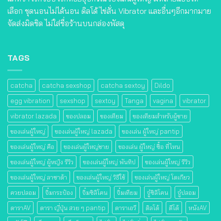
เลือก ชุดนอนไม่ได้นอน ดิลโด้ ไข่สั่น Vibrator และอื่นๆอีกมากมาย
จัดส่งมิดชิด ไม่ใส่ชื่อร้านบนกล่องพัสดุ
TAGS
catcha
catcha sexshop
catcha sextoy
Dildo
egg vibration
sexshop
sextoy
Tanga
vagina
vibrator
vibrator lazada
ของปลอม
ของเทียม
ของเทียมสําหรับผู้ชาย
ของเล่นผู้ใหญ่
ของเล่นผู้ใหญ่ lazada
ของเล่น ผู้ใหญ่ pantip
ของเล่นผู้ใหญ่ คือ
ของเล่นผู้ใหญ่ชาย
ของเล่น ผู้ใหญ่ ซื้อ ที่ไหน
ของเล่นผู้ใหญ่ ผู้หญิง รีวิว
ของเล่นผู้ใหญ่ พันทิป
ของเล่นผู้ใหญ่ รีวิว
ของเล่นผู้ใหญ่ ลาซาด้า
ของเล่นผู้ใหญ่ วิธีใช้
ของเล่นผู้ใหญ่ โตเกียว
ควยปลอม
จิ๋มกระป๋อง
จิ๋มซิลิโคน
จิ๋มเทียม
จู๋ซิลิโคน
จู๋ปลอม
ดาราAV
ดารา ญี่ปุ่น สวย ๆ pantip
ดาราเอวี
ดิลโด้
ดีโด้
หนังAV