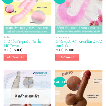
ดิลโด้
กางเกงทอม
ดิลโด้มีลิ้นเลียจุดคลิตอริส สั่น
ดิลโด้สองหัว ซิลิโคนเจลลี่นิ่ม เสียวได้
ได้12จังหวะ
แบบดับเบิ้ล
Original
Current
Original
Current
790
฿
690
฿
790
฿
590
฿
price
price
price
price
was:
is:
was:
is:
หยิบใส่ตะกร้า
หยิบใส่ตะกร้า
790฿.
690฿.
790฿.
590฿.
SALE!
สินค้าหมดแล้ว