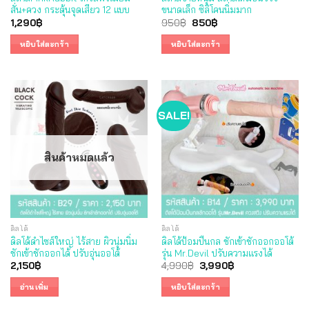
สั่น+ควง กระตุ้นจุดเสียว 12 แบบ
ขนาดเล็ก ซิลิโคนนิ่มมาก
Original
Current
1,290
฿
950
฿
850
฿
price
price
was:
is:
หยิบใส่ตะกร้า
หยิบใส่ตะกร้า
950฿.
850฿.
SALE!
สินค้าหมดแล้ว
ดิลโด้
ดิลโด้
ดิลโด้ดำไซส์ใหญ่ ไร้สาย ผิวนุ่มนิ่ม
ดิลโด้ป้อมปืนกล ชักเข้าชักออกออโต้
ชักเข้าชักออกได้ ปรับอุ่นออโต้
รุ่น Mr.Devil ปรับความแรงได้
Original
Current
2,150
฿
4,990
฿
3,990
฿
price
price
was:
is:
อ่านเพิ่ม
หยิบใส่ตะกร้า
4,990฿.
3,990฿.