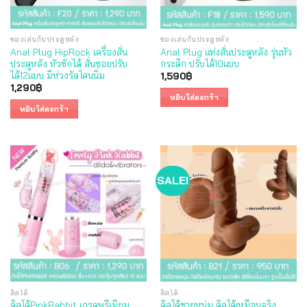
ของเล่นก้นประตูหลัง
ของเล่นก้นประตูหลัง
Anal Plug HipRock เครื่องสั่น
Anal Plug แท่งสั่นประตูหลัง รุ่นหัว
ประตูหลัง หัวชักได้ สั่นซอยปรับ
กระดิก ปรับได้10แบบ
ได้12แบบ มีห่วงรัดโคนนิ่ม
1,590
฿
1,290
฿
หยิบใส่ตะกร้า
หยิบใส่ตะกร้า
SALE!
ดิลโด้
ดิลโด้
ดิลโด้PinkRabbit เกรดพรีเมียม
ดิลโด้ชายหนุ่ม ดิลโด้เหมือนจริง