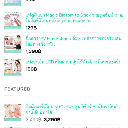
แท่งดินเบา Magic Diatomite Stick ช่วยดูดซับน้ำภาย
ในจิ๋มซิลิโคนหลังล้างทำความสะอาด
129
฿
จิ๋มดาราAV Eimi Fukada จิ๋ม3Dหล่อจากของจริง เล่น
ได้2ทาง จิ๋ม+ก้น
1,390
฿
แท่งอุ่นจิ๋ม USB เพิ่มความอุ่นให้สัมผัสเหมือนของจริง
150
฿
FEATURED
จิ๋มตุ๊กตาซิลิโคน รุ่นOzawaหุ่นดีเซ็กซี่ ขามีโครงจับอ้า
ขาเปลี่ยนท่าได้
Original
Current
3,490
฿
3,290
฿
price
price