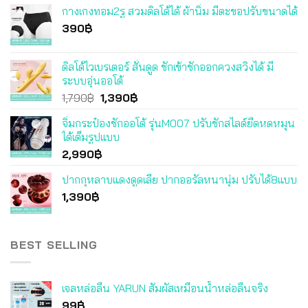
กางเกงทอม2รู สวมดิลโด้ได้ ผ้านิ่ม มีตะขอปรับขนาดได้
390
฿
ดิลโด้ไวเบรเตอร์ สั่นดูด ชักเข้าชักออกควงสวิงได้ มี
ระบบอุ่นออโต้
Original
Current
1,790
฿
1,390
฿
price
price
จิ๋มกระป๋องชักออโต้ รุ่นM007 ปรับชักสไลด์ยืดหดหมุน
was:
is:
ได้เต็มรูปแบบ
1,790฿.
1,390฿.
2,990
฿
ปากกุหลาบแดงดูดเลีย ปากออรัลหนานุ่ม ปรับได้8แบบ
1,390
฿
BEST SELLING
เจลหล่อลื่น YARUN สัมผัสเหมือนน้ำหล่อลื่นจริง
99
฿