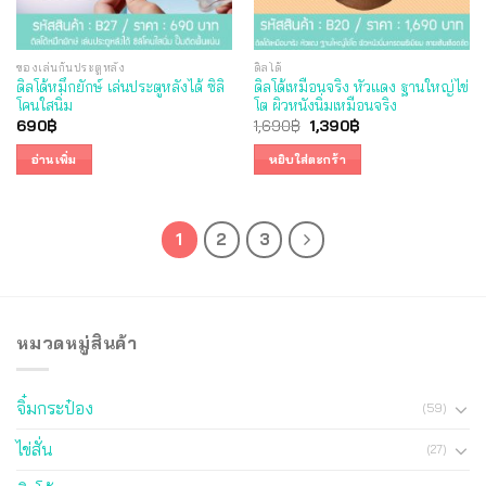
ของเล่นก้นประตูหลัง
ดิลโด้
ดิลโด้หมึกยักษ์ เล่นประตูหลังได้ ซิลิ
ดิลโด้เหมือนจริง หัวแดง ฐานใหญ่ไข่
โคนใสนิ่ม
โต ผิวหนังนิ่มเหมือนจริง
Original
Current
690
฿
1,690
฿
1,390
฿
price
price
was:
is:
อ่านเพิ่ม
หยิบใส่ตะกร้า
1,690฿.
1,390฿.
1
2
3
หมวดหมู่สินค้า
จิ๋มกระป๋อง
(59)
ไข่สั่น
(27)