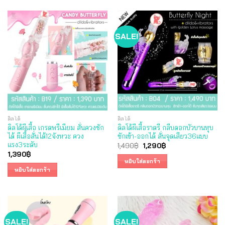
SALE!
ดิลโด้
ดิลโด้
ดิลโด้ผีเสื้อ เกรดพรีเมียม สั่นควงชัก
ดิลโด้ผีเสื้อราตรี กลีบดอกบัวบานหุบ
ได้ ผีเสื้อสั่นได้12จังหวะ ควง
ชักเข้า-ออกได้ สั่นจุดเสียว36แบบ
แรง3ระดับ
Original
Current
1,490
฿
1,290
฿
price
price
1,390
฿
was:
is:
หยิบใส่ตะกร้า
1,490฿.
1,290฿.
หยิบใส่ตะกร้า
SALE!
SALE!