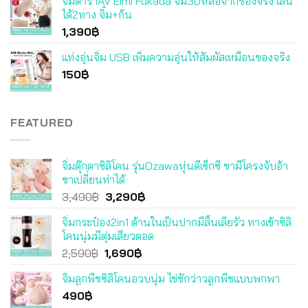
จิ๋มดาราAV Eimi Fukada จิ๋ม3Dหล่อจากของจริง เล่น
ได้2ทาง จิ๋ม+ก้น
1,390
฿
แท่งอุ่นจิ๋ม USB เพิ่มความอุ่นให้สัมผัสเหมือนของจริง
150
฿
FEATURED
จิ๋มตุ๊กตาซิลิโคน รุ่นOzawaหุ่นดีเซ็กซี่ ขามีโครงจับอ้า
ขาเปลี่ยนท่าได้
Original
Current
3,490
฿
3,290
฿
price
price
จิ๋มกระป๋อง2in1 ด้านในเป็นปากมีลิ้นเลียรัว ทางเข้าซิลิ
was:
is:
โคนนุ่มมีตุ่มเสียวตอด
3,490฿.
3,290฿.
Original
Current
2,590
฿
1,690
฿
price
price
จิ๋มลูกพีชซิลิโคนอวบนุ่ม ไข่ชักว่าวลูกพีชแบบพกพา
was:
is:
490
฿
2,590฿.
1,690฿.