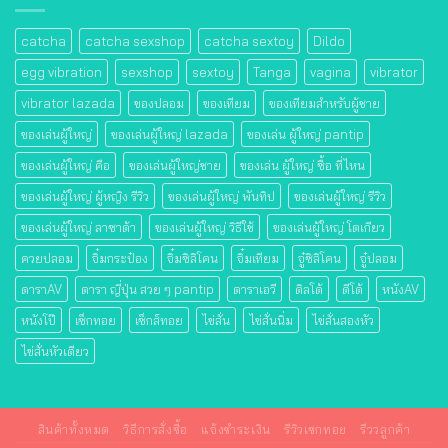
catcha
catcha sexshop
catcha sextoy
Dildo
egg vibration
sexshop
sextoy
Tanga
vagina
vibrator
vibrator lazada
ของปลอม
ของเทียม
ของเทียมสําหรับผู้ชาย
ของเล่นผู้ใหญ่
ของเล่นผู้ใหญ่ lazada
ของเล่น ผู้ใหญ่ pantip
ของเล่นผู้ใหญ่ คือ
ของเล่นผู้ใหญ่ชาย
ของเล่น ผู้ใหญ่ ซื้อ ที่ไหน
ของเล่นผู้ใหญ่ ผู้หญิง รีวิว
ของเล่นผู้ใหญ่ พันทิป
ของเล่นผู้ใหญ่ รีวิว
ของเล่นผู้ใหญ่ ลาซาด้า
ของเล่นผู้ใหญ่ วิธีใช้
ของเล่นผู้ใหญ่ โตเกียว
ควยปลอม
จิ๋มกระป๋อง
จิ๋มซิลิโคน
จิ๋มเทียม
จู๋ซิลิโคน
จู๋ปลอม
ดาราAV
ดารา ญี่ปุ่น สวย ๆ pantip
ดาราเอวี
ดิลโด้
ดีโด้
หนังAV
หนังโป๊
เซ็กทอย
เซ็กส์ทอย
ไข่สั่น
ไข่สั่นนิ่ม
ไข่สั่นสองหัว
ไข่สั่นหัวเดียว
สินค้าทั้งหมด
วิธีการสั่งซื้อ
แจ้งชำระเงิน
รีวิวเซกทอย
รีววลูกค้า