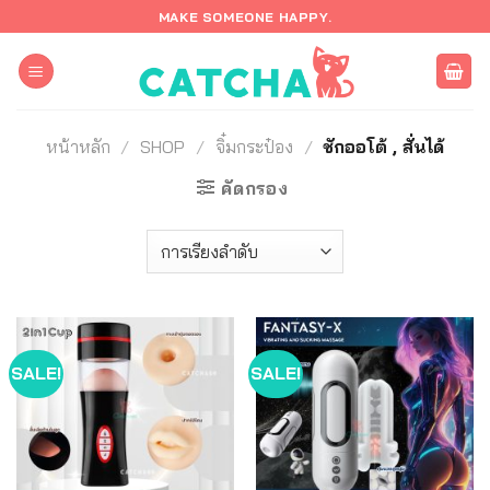
ข้าม
MAKE SOMEONE HAPPY.
ไป
ยัง
เนื้อหา
หน้าหลัก
/
SHOP
/
จิ๋มกระป๋อง
/
ชักออโต้ , สั่นได้
คัดกรอง
SALE!
SALE!