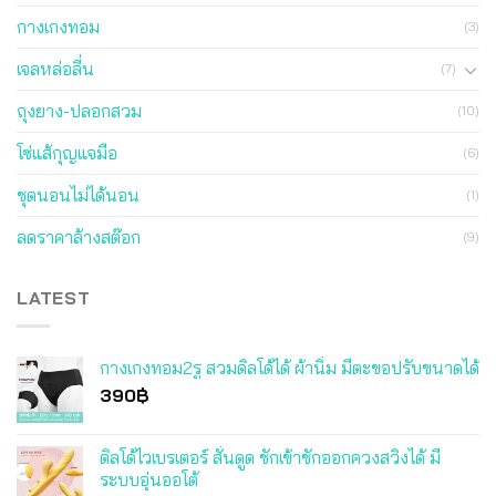
กางเกงทอม
(3)
เจลหล่อลื่น
(7)
ถุงยาง-ปลอกสวม
(10)
โซ่แส้กุญแจมือ
(6)
ชุดนอนไม่ได้นอน
(1)
ลดราคาล้างสต๊อก
(9)
LATEST
กางเกงทอม2รู สวมดิลโด้ได้ ผ้านิ่ม มีตะขอปรับขนาดได้
390
฿
ดิลโด้ไวเบรเตอร์ สั่นดูด ชักเข้าชักออกควงสวิงได้ มี
ระบบอุ่นออโต้