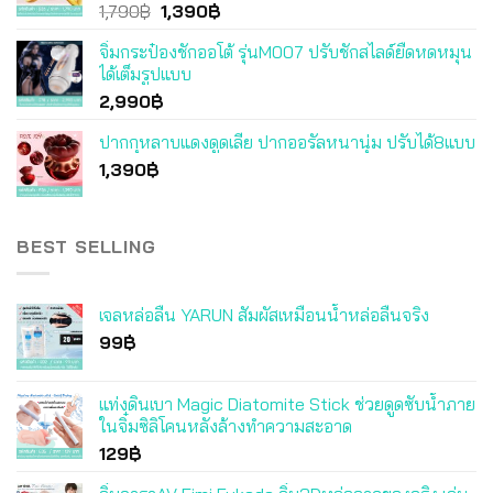
Original
Current
1,790
฿
1,390
฿
price
price
จิ๋มกระป๋องชักออโต้ รุ่นM007 ปรับชักสไลด์ยืดหดหมุน
was:
is:
ได้เต็มรูปแบบ
1,790฿.
1,390฿.
2,990
฿
ปากกุหลาบแดงดูดเลีย ปากออรัลหนานุ่ม ปรับได้8แบบ
1,390
฿
BEST SELLING
เจลหล่อลื่น YARUN สัมผัสเหมือนน้ำหล่อลื่นจริง
99
฿
แท่งดินเบา Magic Diatomite Stick ช่วยดูดซับน้ำภาย
ในจิ๋มซิลิโคนหลังล้างทำความสะอาด
129
฿