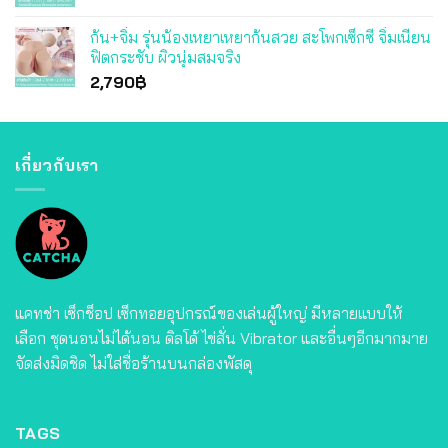
ก้น+จิ๋ม รุ่นน้องเหยาเหยาก้นสวย สะโพกเซ็กซี่ จิ๋มเนียน
ฟิตกระชับ ผิวนุ่มสมจริง
2,790
฿
เกี่ยวกับเรา
แคทช่า เซ็กช็อป เซ็กทอยอุปกรณ์ของเล่นผู้ใหญ่ มีหลายแบบให้
เลือก ชุดนอนไม่ได้นอน ดิลโด้ ไข่สั่น Vibrator และอื่นๆอีกมากมาย
จัดส่งมิดชิด ไม่ใส่ชื่อร้านบนกล่องพัสดุ
TAGS