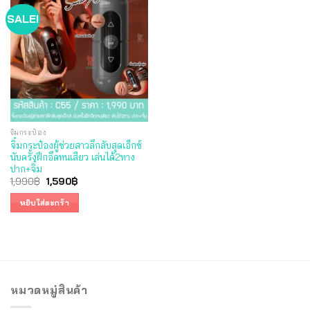
SALE!
จิ๋มกระป๋อง
จิ๋มกระป๋องผู้ช่วยสาวลึกลับสุดเอ็กซ์
นับครั้งฝึกอึดทนเสียว เล่นได้2ทาง
ปาก+จิ๋ม
Original
Current
1,990
฿
1,590
฿
price
price
was:
is:
หยิบใส่ตะกร้า
1,990฿.
1,590฿.
หมวดหมู่สินค้า