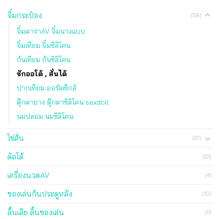
จิ๋มกระป๋อง
(59)
จิ๋มดาราAV จิ๋มนางแบบ
จิ๋มเทียม จิ๋มซิลิโคน
ก้นเทียม ก้นซิลิโคน
ชักออโต้ , สั่นได้
ปากเทียม ออรัลเซ็กส์
ตุ๊กตายาง ตุ๊กตาซิลิโคน sexdoll
นมปลอม นมซิลิโคน
ไข่สั่น
(27)
ดิลโด้
(23)
เครื่องนวดAV
(4)
ของเล่นก้นประตูหลัง
(10)
ลิ้นเลีย ลิ้นของเล่น
(6)