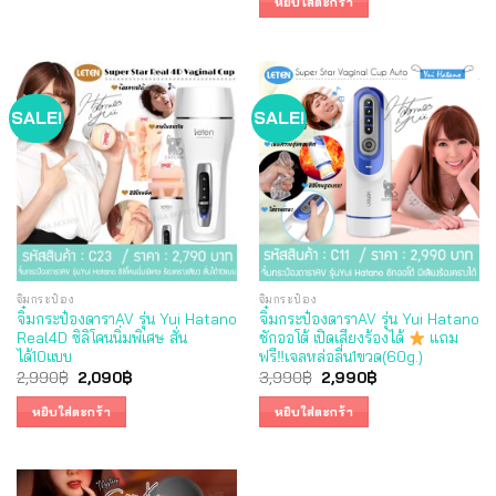
หยิบใส่ตะกร้า
3,990฿.
3,490฿.
SALE!
SALE!
จิ๋มกระป๋อง
จิ๋มกระป๋อง
จิ๋มกระป๋องดาราAV รุ่น Yui Hatano
จิ๋มกระป๋องดาราAV รุ่น Yui Hatano
Real4D ซิลิโคนนิ่มพิเศษ สั่น
ชักออโต้ เปิดเสียงร้องได้
แถม
ได้10แบบ
ฟรี‼เจลหล่อลื่น1ขวด(60g.)
Original
Current
Original
Current
2,990
฿
2,090
฿
3,990
฿
2,990
฿
price
price
price
price
was:
is:
was:
is:
หยิบใส่ตะกร้า
หยิบใส่ตะกร้า
2,990฿.
2,090฿.
3,990฿.
2,990฿.