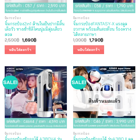
จิ๋มกระป๋อง
จิ๋มกระป๋อง
จิ๋มกระป๋อง2in1 ด้านในเป็นปากมีลิ้น
จิ๋มกระป๋องFANTASY-X แรงดูด
เลียรัว ทางเข้าซิลิโคนนุ่มมีตุ่มเสียว
อวกาศ พร้อมสั่นสะเทือน ร้องคราง
ตอด
ได้หลายภาษา
Original
Current
Original
Current
2,590
฿
1,690
฿
1,990
฿
1,790
฿
price
price
price
price
was:
is:
was:
is:
หยิบใส่ตะกร้า
หยิบใส่ตะกร้า
2,590฿.
1,690฿.
1,990฿.
1,790฿.
SALE!
SALE!
สินค้าหมดแล้ว
จิ๋มกระป๋อง
จิ๋มกระป๋อง
จิ๋มกระป๋องชักออโต้ A380V4 รุ่น
จิ๋มกระป๋องชักออโต้ รุ่นA380 II ดูด