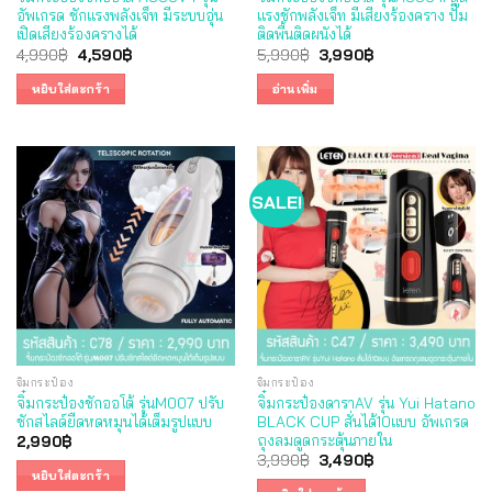
อัพเกรด ชักแรงพลังเจ็ท มีระบบอุ่น
แรงชักพลังเจ็ท มีเสียงร้องคราง ปั๊ม
เปิดเสียงร้องครางได้
ติดพื้นติดผนังได้
Original
Current
Original
Current
4,990
฿
4,590
฿
5,990
฿
3,990
฿
price
price
price
price
was:
is:
was:
is:
หยิบใส่ตะกร้า
อ่านเพิ่ม
4,990฿.
4,590฿.
5,990฿.
3,990฿.
SALE!
จิ๋มกระป๋อง
จิ๋มกระป๋อง
จิ๋มกระป๋องชักออโต้ รุ่นM007 ปรับ
จิ๋มกระป๋องดาราAV รุ่น Yui Hatano
ชักสไลด์ยืดหดหมุนได้เต็มรูปแบบ
BLACK CUP สั่นได้10แบบ อัพเกรด
ถุงลมดูดกระตุ้นภายใน
2,990
฿
Original
Current
3,990
฿
3,490
฿
price
price
หยิบใส่ตะกร้า
was:
is: