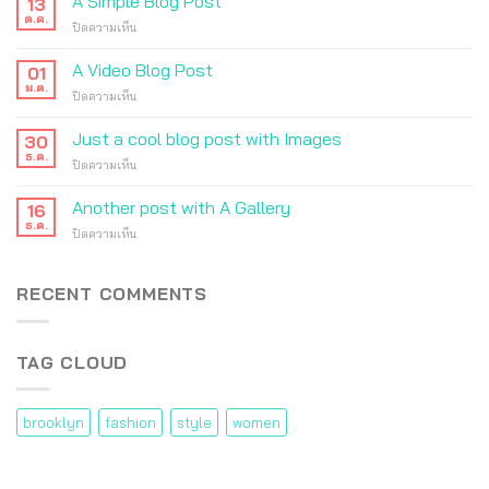
A Simple Blog Post
13
post
ต.ค.
บน
ปิดความเห็น
with
A
A
Simple
A Video Blog Post
Gallery
01
Blog
ม.ค.
บน
ปิดความเห็น
Post
A
Video
Just a cool blog post with Images
30
Blog
ธ.ค.
บน
ปิดความเห็น
Post
Just
a
Another post with A Gallery
16
cool
ธ.ค.
บน
ปิดความเห็น
blog
Another
post
post
with
with
RECENT COMMENTS
Images
A
Gallery
TAG CLOUD
brooklyn
fashion
style
women