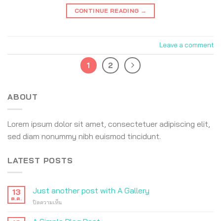
CONTINUE READING
→
Leave a comment
1
2
ABOUT
Lorem ipsum dolor sit amet, consectetuer adipiscing elit,
sed diam nonummy nibh euismod tincidunt.
LATEST POSTS
Just another post with A Gallery
13
ต.ค.
บน
ปิดความเห็น
Just
another