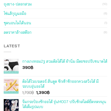
ถุงยาง-ปลอกสวม
(10)
โซ่แส้กุญแจมือ
(6)
ชุดนอนไม่ได้นอน
(1)
ลดราคาล้างสต๊อก
(9)
LATEST
กางเกงทอม2รู สวมดิลโด้ได้ ผ้านิ่ม มีตะขอปรับขนาดได้
390
฿
ดิลโด้ไวเบรเตอร์ สั่นดูด ชักเข้าชักออกควงสวิงได้ มี
ระบบอุ่นออโต้
Original
Current
1,790
฿
1,390
฿
price
price
จิ๋มกระป๋องชักออโต้ รุ่นM007 ปรับชักสไลด์ยืดหดหมุน
was:
is:
ได้เต็มรูปแบบ
1,790฿.
1,390฿.