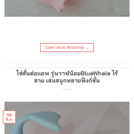
CONTINUE READING
→
ไข่สั่นต่อแอพ รุ่นวาฬน้อยBlueWhale ไร้
สาย เล่นสนุกหลายฟังก์ชั่น
18
มิ.ย.