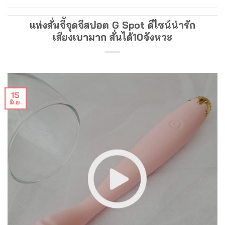
แท่งสั่นจี้จุดจีสปอต G Spot ดีไซน์น่ารัก
เสียงเบามาก สั่นได้10จังหวะ
15
มิ.ย.