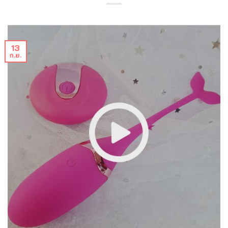
13
ก.ย.