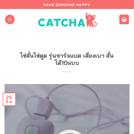
ข้าม
MAKE SOMEONE HAPPY.
ไป
ยัง
เนื้อหา
ไข่สั่นไข่ดูด รุ่นชาร์จแบต เสียงเบา สั่น
ได้10แบบ
25
มิ.ย.