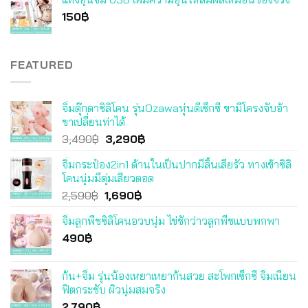
150
฿
FEATURED
จิ๋มตุ๊กตาซิลิโคน รุ่นOzawaหุ่นดีเซ็กซี่ ขามีโครงจับอ้า
ขาเปลี่ยนท่าได้
Original
Current
3,490
฿
3,290
฿
price
price
จิ๋มกระป๋อง2in1 ด้านในเป็นปากมีลิ้นเลียรัว ทางเข้าซิลิ
was:
is:
โคนนุ่มมีตุ่มเสียวตอด
3,490฿.
3,290฿.
Original
Current
2,590
฿
1,690
฿
price
price
จิ๋มลูกพีชซิลิโคนอวบนุ่ม ไข่ชักว่าวลูกพีชแบบพกพา
was:
is:
490
฿
2,590฿.
1,690฿.
ก้น+จิ๋ม รุ่นน้องเหยาเหยาก้นสวย สะโพกเซ็กซี่ จิ๋มเนียน
ฟิตกระชับ ผิวนุ่มสมจริง
2,790
฿