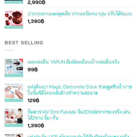
2,990
฿
ปากกุหลาบแดงดูดเลีย ปากออรัลหนานุ่ม ปรับได้8แบบ
1,390
฿
BEST SELLING
เจลหล่อลื่น YARUN สัมผัสเหมือนน้ำหล่อลื่นจริง
99
฿
แท่งดินเบา Magic Diatomite Stick ช่วยดูดซับน้ำภาย
ในจิ๋มซิลิโคนหลังล้างทำความสะอาด
129
฿
จิ๋มดาราAV Eimi Fukada จิ๋ม3Dหล่อจากของจริง เล่น
ได้2ทาง จิ๋ม+ก้น
1,390
฿
แท่งอุ่นจิ๋ม USB เพิ่มความอุ่นให้สัมผัสเหมือนของจริง