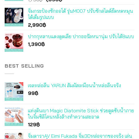
price
price
จิ๋มกระป๋องชักออโต้ รุ่นM007 ปรับชักสไลด์ยืดหดหมุน
was:
is:
ได้เต็มรูปแบบ
1,790฿.
1,390฿.
2,990
฿
ปากกุหลาบแดงดูดเลีย ปากออรัลหนานุ่ม ปรับได้8แบบ
1,390
฿
BEST SELLING
เจลหล่อลื่น YARUN สัมผัสเหมือนน้ำหล่อลื่นจริง
99
฿
แท่งดินเบา Magic Diatomite Stick ช่วยดูดซับน้ำภาย
ในจิ๋มซิลิโคนหลังล้างทำความสะอาด
129
฿
จิ๋มดาราAV Eimi Fukada จิ๋ม3Dหล่อจากของจริง เล่น