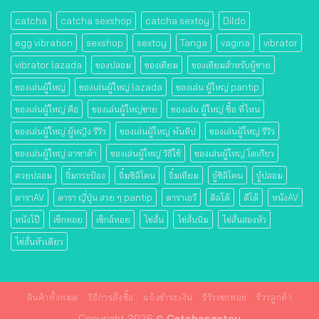
catcha
catcha sexshop
catcha sextoy
Dildo
egg vibration
sexshop
sextoy
Tanga
vagina
vibrator
vibrator lazada
ของปลอม
ของเทียม
ของเทียมสําหรับผู้ชาย
ของเล่นผู้ใหญ่
ของเล่นผู้ใหญ่ lazada
ของเล่น ผู้ใหญ่ pantip
ของเล่นผู้ใหญ่ คือ
ของเล่นผู้ใหญ่ชาย
ของเล่น ผู้ใหญ่ ซื้อ ที่ไหน
ของเล่นผู้ใหญ่ ผู้หญิง รีวิว
ของเล่นผู้ใหญ่ พันทิป
ของเล่นผู้ใหญ่ รีวิว
ของเล่นผู้ใหญ่ ลาซาด้า
ของเล่นผู้ใหญ่ วิธีใช้
ของเล่นผู้ใหญ่ โตเกียว
ควยปลอม
จิ๋มกระป๋อง
จิ๋มซิลิโคน
จิ๋มเทียม
จู๋ซิลิโคน
จู๋ปลอม
ดาราAV
ดารา ญี่ปุ่น สวย ๆ pantip
ดาราเอวี
ดิลโด้
ดีโด้
หนังAV
หนังโป๊
เซ็กทอย
เซ็กส์ทอย
ไข่สั่น
ไข่สั่นนิ่ม
ไข่สั่นสองหัว
ไข่สั่นหัวเดียว
สินค้าทั้งหมด
วิธีการสั่งซื้อ
แจ้งชำระเงิน
รีวิวเซกทอย
รีววลูกค้า
Copyright 2026 ©
Catchasextoy