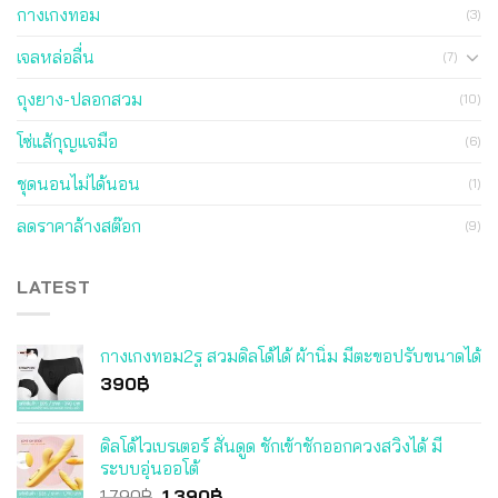
กางเกงทอม
(3)
เจลหล่อลื่น
(7)
ถุงยาง-ปลอกสวม
(10)
โซ่แส้กุญแจมือ
(6)
ชุดนอนไม่ได้นอน
(1)
ลดราคาล้างสต๊อก
(9)
LATEST
กางเกงทอม2รู สวมดิลโด้ได้ ผ้านิ่ม มีตะขอปรับขนาดได้
390
฿
ดิลโด้ไวเบรเตอร์ สั่นดูด ชักเข้าชักออกควงสวิงได้ มี
ระบบอุ่นออโต้
Original
Current
1,790
฿
1,390
฿