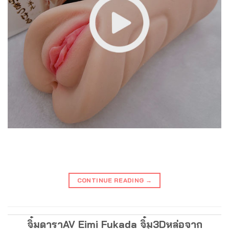
CONTINUE READING
→
จิ๋มดาราAV Eimi Fukada จิ๋ม3Dหล่อจาก