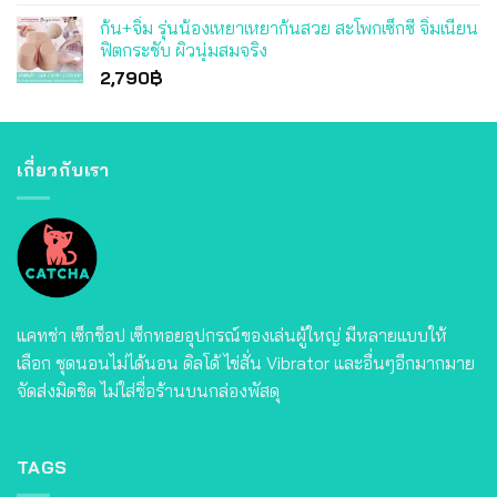
ก้น+จิ๋ม รุ่นน้องเหยาเหยาก้นสวย สะโพกเซ็กซี่ จิ๋มเนียน
ฟิตกระชับ ผิวนุ่มสมจริง
2,790
฿
เกี่ยวกับเรา
แคทช่า เซ็กช็อป เซ็กทอยอุปกรณ์ของเล่นผู้ใหญ่ มีหลายแบบให้
เลือก ชุดนอนไม่ได้นอน ดิลโด้ ไข่สั่น Vibrator และอื่นๆอีกมากมาย
จัดส่งมิดชิด ไม่ใส่ชื่อร้านบนกล่องพัสดุ
TAGS