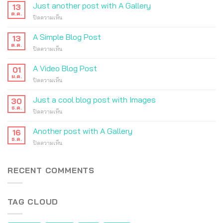
Just another post with A Gallery
13
ต.ค.
บน
ปิดความเห็น
Just
another
A Simple Blog Post
13
post
ต.ค.
บน
ปิดความเห็น
with
A
A
Simple
A Video Blog Post
Gallery
01
Blog
ม.ค.
บน
ปิดความเห็น
Post
A
Video
Just a cool blog post with Images
30
Blog
ธ.ค.
บน
ปิดความเห็น
Post
Just
a
Another post with A Gallery
16
cool
ธ.ค.
บน
ปิดความเห็น
blog
Another
post
post
with
with
RECENT COMMENTS
Images
A
Gallery
TAG CLOUD