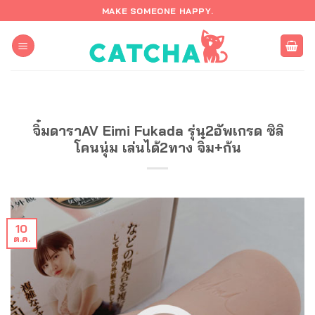
ข้าม
MAKE SOMEONE HAPPY.
ไป
ยัง
เนื้อหา
จิ๋มดาราAV Eimi Fukada รุ่น2อัพเกรด ซิลิ
โคนนุ่ม เล่นได้2ทาง จิ๋ม+ก้น
10
ต.ค.