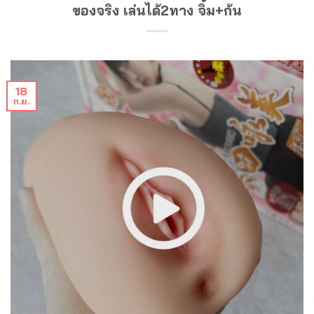
ของจริง เล่นได้2ทาง จิ๋ม+ก้น
18
ก.ย.