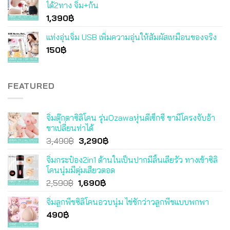
ได้2ทาง จิ๋ม+ก้น
1,390
฿
แท่งอุ่นจิ๋ม USB เพิ่มความอุ่นให้สัมผัสเหมือนของจริง
150
฿
FEATURED
จิ๋มตุ๊กตาซิลิโคน รุ่นOzawaหุ่นดีเซ็กซี่ ขามีโครงจับอ้า
ขาเปลี่ยนท่าได้
Original
Current
3,490
฿
3,290
฿
price
price
จิ๋มกระป๋อง2in1 ด้านในเป็นปากมีลิ้นเลียรัว ทางเข้าซิลิ
was:
is:
โคนนุ่มมีตุ่มเสียวตอด
3,490฿.
3,290฿.
Original
Current
2,590
฿
1,690
฿
price
price
จิ๋มลูกพีชซิลิโคนอวบนุ่ม ไข่ชักว่าวลูกพีชแบบพกพา
was:
is:
490
฿
2,590฿.
1,690฿.